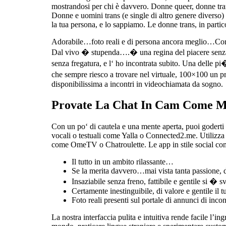
mostrandosi per chi è davvero. Donne queer, donne trans
Donne e uomini trans (e single di altro genere diverso) m
la tua persona, e lo sappiamo. Le donne trans, in partic
Adorabile…foto reali e di persona ancora meglio…Corpo c
Dal vivo � stupenda….� una regina del piacere senza lim
senza fregatura, e l‘ ho incontrata subito. Una delle p
che sempre riesco a trovare nel virtuale, 100×100 un pr
disponibilissima a incontri in videochiamata da sogno.
Provate La Chat In Cam Come M
Con un po‘ di cautela e una mente aperta, puoi goderti 
vocali o testuali come Yalla o Connected2.me. Utilizza
come OmeTV o Chatroulette. Le app in stile social c
Il tutto in un ambito rilassante…
Se la merita davvero…mai vista tanta passione, d
Insaziabile senza freno, fattibile e gentile si � s
Certamente inestinguibile, di valore e gentile il 
Foto reali presenti sul portale di annunci di inco
La nostra interfaccia pulita e intuitiva rende facile l’i