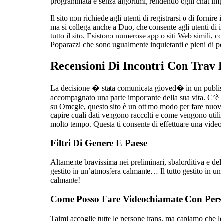
programmata e senza algoritmi, rendendo ogni chat imp
Il sito non richiede agli utenti di registrarsi o di fornire
ma si collega anche a Duo, che consente agli utenti di in
tutto il sito. Esistono numerose app o siti Web simil
Poparazzi che sono ugualmente inquietanti e pieni di po
Recensioni Di Incontri Con Trav 
La decisione � stata comunicata gioved� in un publish 
accompagnato una parte importante della sua vita. C’è
su Omegle, questo sito è un ottimo modo per fare nuove 
capire quali dati vengono raccolti e come vengono util
molto tempo. Questa ti consente di effettuare una vide
Filtri Di Genere E Paese
Altamente bravissima nei preliminari, sbalorditiva e de
gestito in un’atmosfera calmante… Il tutto gestito in un
calmante!
Come Posso Fare Videochiamate Con Per
Taimi accoglie tutte le persone trans, ma capiamo che l