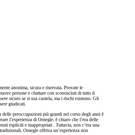
mente anonima, sicura e riservata. Provate le
uove persone e chattare con sconosciuti di tutto il
re sicuro se si usa cautela, ma i rischi esistono. Gli
ere giudicati.
 delle preoccupazioni più grandi nel corso degli anni è
reare l’esperienza di Omegle, è chiaro che l’era delle
ti espliciti e inappropriati . Tuttavia, non c’era una
ia tradizionali, Omegle offriva un’esperienza non