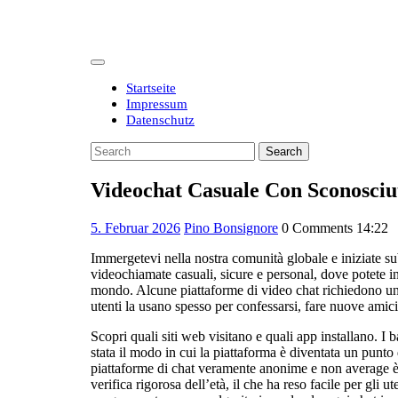
Skip
to
content
Open
Button
Startseite
Impressum
Datenschutz
Close
Search
Button
for:
Videochat Casuale Con Sconosciu
5.
5. Februar 2026
Pino Bonsignore
0 Comments
14:22
Februar
Immergetevi nella nostra comunità globale e iniziate su
2026
videochiamate casuali, sicure e personal, dove potete i
mondo. Alcune piattaforme di video chat richiedono un ac
utenti la usano spesso per confessarsi, fare nuove amic
Scopri quali siti web visitano e quali app installano.
stata il modo in cui la piattaforma è diventata un punto
piattaforme di chat veramente anonime e non average è f
verifica rigorosa dell’età, il che ha reso facile per gli