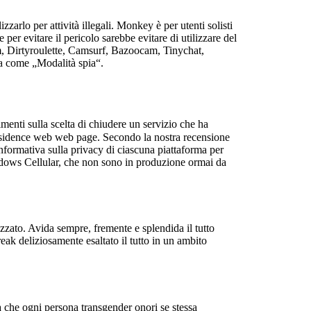
lizzarlo per attività illegali. Monkey è per utenti solisti
per evitare il pericolo sarebbe evitare di utilizzare del
m, Dirtyroulette, Camsurf, Bazoocam, Tinychat,
ta come „Modalità spia“.
enti sulla scelta di chiudere un servizio che ha
residence web web page. Secondo la nostra recensione
nformativa sulla privacy di ciascuna piattaforma per
indows Cellular, che non sono in produzione ormai da
zzato. Avida sempre, fremente e splendida il tutto
eak deliziosamente esaltato il tutto in un ambito
a che ogni persona transgender onori se stessa