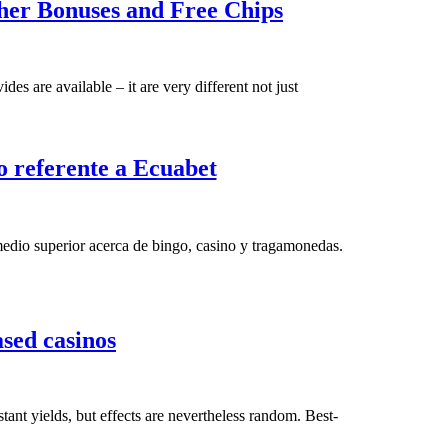
DoubleU
her Bonuses and Free Chips
Gambling
establishment:
Fresh
s are available – it are very different not just
Website
links
Superiores
 referente a Ecuabet
which
Juegos
have
sobre
Higher
Bingo,
medio superior acerca de bingo, casino y tragamonedas.
Bonuses
Tragamonedas
and
asi�
Free
como
Chips
How
sed casinos
Casino
Commission
referente
Percent
a
Work
ant yields, but effects are nevertheless random. Best-
Ecuabet
at