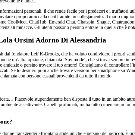
revedibile e unica.
 informazioni personali, il che rende facile per i predatori e i truffatori uti
vitare i propri amici alla chat tramite un collegamento. Il modo migliore 
i, come CoolMeet, ChatHub, Emerald Chat, Chatspin, Shagle, Chatrando
tenziali minacce. Gli utenti possono persino entrare in quella che è no
Lola Orsini Adorno Di Alessandria
dal fondatore Leif K-Brooks, che ha voluto condividere i propri sentim
 anche un’altra opzione, chiamata ‘Spy mode‘, che si trova sempre in 
amicizie o persino trovare il tuo amore! Consigliamo di controllare l’i
izzati. Se lo desideri puoi anche trovare versioni per smartphone su W
ochiamata con persone casuali provenienti da tutto il mondo.
licata… Piacevole stupendamente ben disposta il tutto in un ambito attre
 ambiente accattivante. Capelli profumati, mi ha fatto cimentare in un br
sone?
e donne transgender affrontano sfide uniche e persino dei pericoli. È or