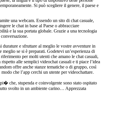
aese, la lingua e il tipo di dispositivo delle persone
emporaneamente. Si può scegliere il genere, il paese e
ramite una webcam. Essendo un sito di chat casuale,
ingere le chat in base al Paese o abbracciare
lità e la sua portata globale. Grazie a una tecnologia
i conversazione.
 durature e sfruttare al meglio le vostre avventure in
meglio se si è preparati. Godetevi un’esperienza di
iferimento per molti utenti che amano le chat casuali,
rispetto alle semplici videochat casuali e ti piace l’idea
andom offre anche stanze tematiche o di gruppo, così
 in modo che l’app cerchi un utente per videochattare.
le pi� che, stupenda e coinvolgente sono stato ospitato
l tutto svolto in un ambiente carino… Apprezzata