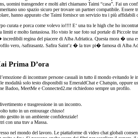
, uomini transgender e molti altri chiamano Taimi “casa”. Fai un confro
eritano uno spazio sicuro per trovare un partner compatibile. Essere trans
olare, hanno appurato che Taimi fornisce un servizio tra i più affidabili 
urata e porca come volevo io!!!! E‘ una tra le high che ho incontrato d
iti e molto fantasiosa. Ho visto le sue foto sul portale di Piccole tras
i� incredibili regina del piacere di Alba Adriatica. Questa mora � una e
ofilo vero, /safirasantz. Safira Saint’z � la trav pi� famosa di Alba A
ai Prima D’ora
l’emozione di incontrare persone casuali in tutto il mondo evitando le 
 le modalità solo testo disponibili su EmeraldChat e Chatspin, oppure us
ome Badoo, MeetMe e Connected2.me richiedono sempre un profilo.
ivertimento e trasgressione in un incontro.
volto tutto in un entourage chiuso!
tutto gestito in un ambiente confidenziale!
ntri con una trav a Massa.
ngresso nel mondo del lavoro. Le piattaforme di video chat globali consent