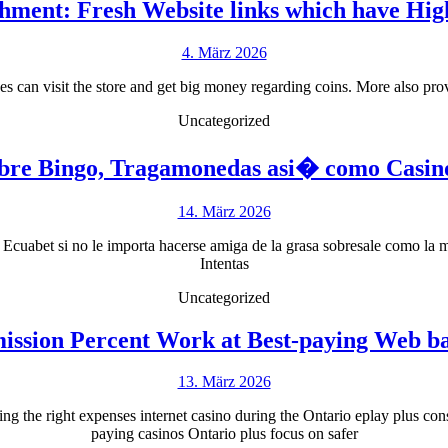
hment: Fresh Website links which have Hig
4.
4. März 2026
März
can visit the store and get big money regarding coins. More also provide
2026
Uncategorized
obre Bingo, Tragamonedas asi� como Casino
14.
14. März 2026
März
 Ecuabet si no le importa hacerse amiga de la grasa sobresale como la 
2026
Intentas
Uncategorized
sion Percent Work at Best-paying Web ba
13.
13. März 2026
März
 the right expenses internet casino during the Ontario eplay plus const
2026
paying casinos Ontario plus focus on safer