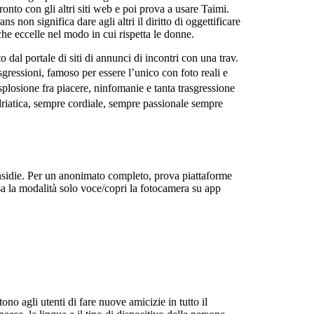
nto con gli altri siti web e poi prova a usare Taimi.
 non significa dare agli altri il diritto di oggettificare
che eccelle nel modo in cui rispetta le donne.
al portale di siti di annunci di incontri con una trav.
gressioni, famoso per essere l’unico con foto reali e
splosione fra piacere, ninfomanie e tanta trasgressione
driatica, sempre cordiale, sempre passionale sempre
insidie. Per un anonimato completo, prova piattaforme
a la modalità solo voce/copri la fotocamera su app
ono agli utenti di fare nuove amicizie in tutto il