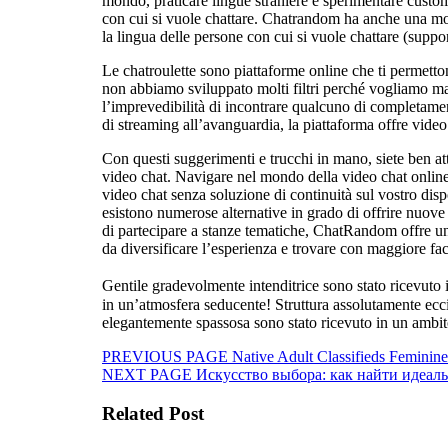
mondo, praticare lingue straniere e sperimentare custom q
con cui si vuole chattare. Chatrandom ha anche una mod
la lingua delle persone con cui si vuole chattare (suppor
Le chatroulette sono piattaforme online che ti permett
non abbiamo sviluppato molti filtri perché vogliamo mant
l’imprevedibilità di incontrare qualcuno di completamen
di streaming all’avanguardia, la piattaforma offre vide
Con questi suggerimenti e trucchi in mano, siete ben att
video chat. Navigare nel mondo della video chat onlin
video chat senza soluzione di continuità sul vostro di
esistono numerose alternative in grado di offrire nuove o
di partecipare a stanze tematiche, ChatRandom offre u
da diversificare l’esperienza e trovare con maggiore fac
Gentile gradevolmente intenditrice sono stato ricevuto i
in un’atmosfera seducente! Struttura assolutamente ecc
elegantemente spassosa sono stato ricevuto in un ambito
Beitragsnavigation
Previous
PREVIOUS PAGE
Native Adult Classifieds Feminine
Next
post:
NEXT PAGE
Искусство выбора: как найти идеал
post:
Related Post