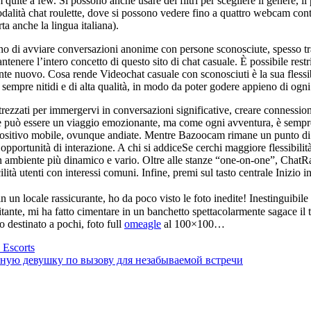
uite a few. Si possono anche usare dei filtri per scegliere il genere, il p
alità chat roulette, dove si possono vedere fino a quattro webcam cont
ta anche la lingua italiana).
ono di avviare conversazioni anonime con persone sconosciute, spesso t
enere l’intero concetto di questo sito di chat casuale. È possibile restr
te nuovo. Cosa rende Videochat casuale con sconosciuti è la sua flessibi
o sempre nitidi e di alta qualità, in modo da poter godere appieno di ogn
rezzati per immergervi in conversazioni significative, creare connessioni
e può essere un viaggio emozionante, ma come ogni avventura, è sempre 
spositivo mobile, ovunque andiate. Mentre Bazoocam rimane un punto di r
pportunità di interazione. A chi si addiceSe cerchi maggiore flessibilità 
n ambiente più dinamico e vario. Oltre alle stanze “one-on-one”, ChatR
ilità utenti con interessi comuni. Infine, premi sul tasto centrale Inizio
n un locale rassicurante, ho da poco visto le foto inedite! Inestinguibi
itante, mi ha fatto cimentare in un banchetto spettacolarmente sagace i
 destinato a pochi, foto full
omeagle
al 100×100…
 Escorts
ьную девушку по вызову для незабываемой встречи