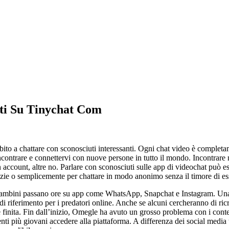
ti Su Tinychat Com
bito a chattare con sconosciuti interessanti. Ogni chat video è completa
ncontrare e connettervi con nuove persone in tutto il mondo. Incontrare n
count, altre no. Parlare con sconosciuti sulle app di videochat può esse
izie o semplicemente per chattare in modo anonimo senza il timore di ess
 I bambini passano ore su app come WhatsApp, Snapchat e Instagram. Una
 di riferimento per i predatori online. Anche se alcuni cercheranno di ric
inita. Fin dall’inizio, Omegle ha avuto un grosso problema con i contenu
 utenti più giovani accedere alla piattaforma. A differenza dei social med