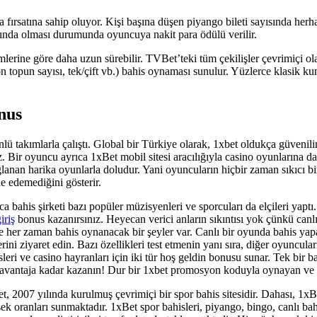
a fırsatına sahip oluyor. Kişi başına düşen piyango bileti sayısında herh
rasında olması durumunda oyuncuya nakit para ödülü verilir.
ine göre daha uzun sürebilir. TVBet’teki tüm çekilişler çevrimiçi olar
on topun sayısı, tek/çift vb.) bahis oynaması sunulur. Yüzlerce klasik 
nus
lü takımlarla çalıştı. Global bir Türkiye olarak, 1xbet oldukça güvenil
Bir oyuncu ayrıca 1xBet mobil sitesi aracılığıyla casino oyunlarına da e
sağlanan harika oyunlarla doludur. Yani oyuncuların hiçbir zaman sıkıcı b
e edemediğini gösterir.
ca bahis şirketi bazı popüler müzisyenleri ve sporcuları da elçileri yap
iriş
bonus kazanırsınız. Heyecan verici anların sıkıntısı yok çünkü canlı
e her zaman bahis oynanacak bir şeyler var. Canlı bir oyunda bahis ya
lerini ziyaret edin. Bazı özellikleri test etmenin yanı sıra, diğer oyuncu
sleri ve casino hayranları için iki tür hoş geldin bonusu sunar. Tek bir b
avantaja kadar kazanın! Dur bir 1xbet promosyon koduyla oynayan ve 
t, 2007 yılında kurulmuş çevrimiçi bir spor bahis sitesidir. Dahası, 1x
ek oranları sunmaktadır. 1xBet spor bahisleri, piyango, bingo, canlı ba