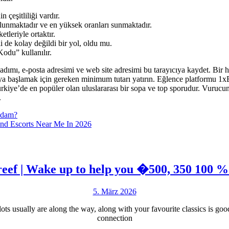
 çeşitliliği vardır.
lunmaktadır ve en yüksek oranları sunmaktadır.
tleriyle ortaktır.
i de kolay değildi bir yol, oldu mu.
odu” kullanılır.
dımı, e-posta adresimi ve web site adresimi bu tarayıcıya kaydet. Bir h
ya başlamak için gereken minimum tutarı yatırın. Eğlence platformu 1x
t, Türkiye’de en popüler olan uluslararası bir sopa ve top sporudur. Vuru
.
aydam?
ind Escorts Near Me In 2026
reef | Wake up to help you �500, 350 100 %
5.
5. März 2026
März
ts usually are along the way, along with your favourite classics is goo
2026
connection