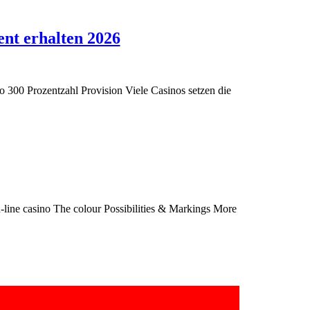
up
to
300%
nt erhalten 2026
help
Spielbank
you
Maklercourtage
�500,
Spielsaal
300 Prozentzahl Provision Viele Casinos setzen die
350
Prämie
100
300
%
Prozent
iberian
free
erhalten
torm
revolves
2026
osition
-line casino The colour Possibilities & Markings More
lay
ree
rial
.