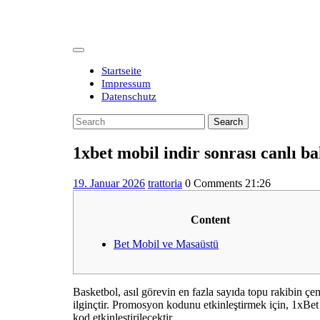
Skip
to
content
Open
Button
Startseite
Impressum
Datenschutz
Close
Search
Button
for:
1xbet mobil indir sonrası canlı b
19.
19. Januar 2026
trattoria
0 Comments
21:26
Januar
2026
Content
Bet Mobil ve Masaüstü
Basketbol, asıl görevin en fazla sayıda topu rakibin ç
ilginçtir. Promosyon kodunu etkinleştirmek için, 1xBet 
kod etkinleştirilecektir.