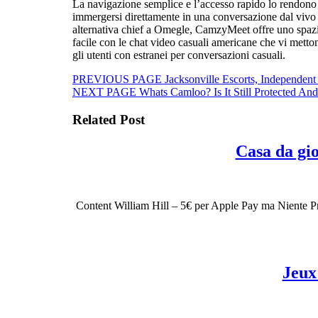
La navigazione semplice e l’accesso rapido lo rendono ap
immergersi direttamente in una conversazione dal vivo e
alternativa chief a Omegle, CamzyMeet offre uno spazio
facile con le chat video casuali americane che vi metton
gli utenti con estranei per conversazioni casuali.
Beitragsnavigation
Previous
PREVIOUS PAGE
Jacksonville Escorts, Independent
Next
post:
NEXT PAGE
Whats Camloo? Is It Still Protected An
post:
Related Post
Casa da gi
Content William Hill – 5€ per Apple Pay ma Niente Prem
Jeux