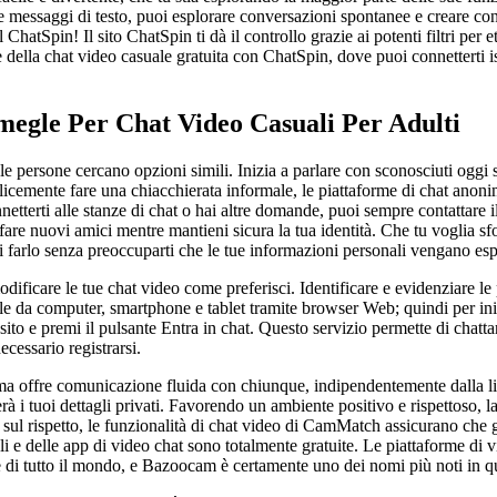
 messaggi di testo, puoi esplorare conversazioni spontanee e creare conn
hatSpin! Il sito ChatSpin ti dà il controllo grazie ai potenti filtri per 
e della chat video casuale gratuita con ChatSpin, dove puoi connetterti 
Omegle Per Chat Video Casuali Per Adulti
a, le persone cercano opzioni simili. Inizia a parlare con sconosciuti oggi
icemente fare una chiacchierata informale, le piattaforme di chat anon
nnetterti alle stanze di chat o hai altre domande, puoi sempre contattare
fare nuovi amici mentre mantieni sicura la tua identità. Che tu voglia sf
i farlo senza preoccuparti che le tue informazioni personali vengano esp
modificare le tue chat video come preferisci. Identificare e evidenziare l
ile da computer, smartphone e tablet tramite browser Web; quindi per in
sito e premi il pulsante Entra in chat. Questo servizio permette di chatt
cessario registrarsi.
rma offre comunicazione fluida con chiunque, indipendentemente dalla l
 i tuoi dettagli privati. Favorendo un ambiente positivo e rispettoso, l
s sul rispetto, le funzionalità di chat video di CamMatch assicurano che g
i e delle app di video chat sono totalmente gratuite. Le piattaforme di 
ne di tutto il mondo, e Bazoocam è certamente uno dei nomi più noti in qu