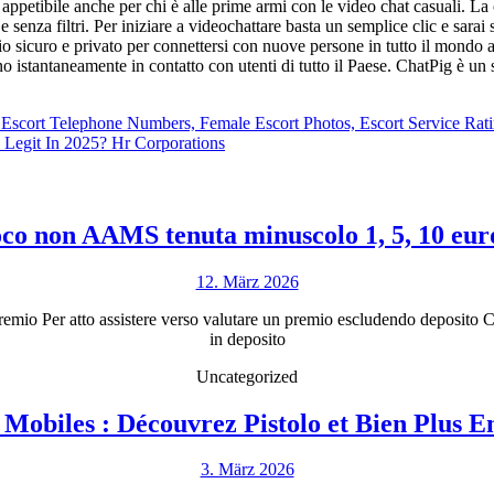
petibile anche per chi è alle prime armi con le video chat casuali. La ch
 senza filtri. Per iniziare a videochattare basta un semplice clic e sar
 sicuro e privato per connettersi con nuove persone in tutto il mondo a
o istantaneamente in contatto con utenti di tutto il Paese. ChatPig è un s
 Escort Telephone Numbers, Female Escort Photos, Escort Service Rati
d Legit In 2025? Hr Corporations
oco non AAMS tenuta minuscolo 1, 5, 10 eur
12.
12. März 2026
März
io Per atto assistere verso valutare un premio escludendo deposito Ci 
2026
in deposito
Uncategorized
 Mobiles : Découvrez Pistolo et Bien Plus E
3.
3. März 2026
März