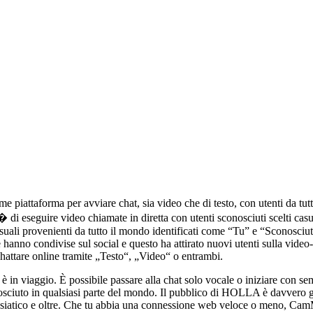
ome piattaforma per avviare chat, sia video che di testo, con utenti da 
t� di eseguire video chiamate in diretta con utenti sconosciuti scelti cas
casuali provenienti da tutto il mondo identificati come “Tu” e “Sconosciu
hanno condivise sul social e questo ha attirato nuovi utenti sulla video
hattare online tramite „Testo“, „Video“ o entrambi.
hi è in viaggio. È possibile passare alla chat solo vocale o iniziare con s
iuto in qualsiasi parte del mondo. Il pubblico di HOLLA è davvero globa
asiatico e oltre. Che tu abbia una connessione web veloce o meno, CamM