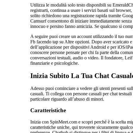
Utilizza le modalità solo testo disponibili su Emerald
registrarti, continua a usare i servizi basati sul brows
solito richiedono una registrazione rapida tramite Goo
Camsurf consentono di iniziare immediatamente senza eff
innocuo e persino fanno amicizia. Se qualcuno si compor
A seguire puoi creare un account utilizzando il tuo num
Fb facendo tap su Altre opzioni. Dopo aver scaricato e a
dell’applicazione per dispositivi Android e per iOS/iP
conoscere persone pensate per chi fa parte della comun
conversazioni testuali, audio o video. Il fondatore, Le
finanziarie e psicologiche.
Inizia Subito La Tua Chat Casual
Adesso puoi cominciare a vedere gli utenti presenti sul
casuali. Ti collega con persone casuali per chat testuali
particolare riguardo all’abuso di minori.
Caratteristiche
Inizia con SpinMeet.com e scopri perché è la scelta mig
caratteristiche uniche, qui troverete sicuramente qualcos
preferenze. Chathub si distingue per i filtri di lingua e 