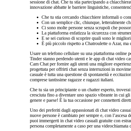
sessione di chat. Che tu stia partecipando a chiacchier
innovazione abbatte le barriere linguistiche, consenten
Che tu stia cercando chiacchiere informali o conn
Con un semplice clic, chiunque, letteralmente ch
Ci sono molte persone senza scrupoli che possono 
La piattaforma enfatizza la sicurezza con strumen
E se sei curioso di scoprire quali sono le migliori
È più piccolo rispetto a Chatroulette o Azar, ma
Usare un telefono cellulare su una piattaforma online p
Tinder stanno perdendo utenti e le app di chat video c
Cam Chat per fornire agli utenti una migliore esperie
progettata per offrirti chat senza interruzioni in movi
casuale è tutta una questione di spontaneità e eccitazi
comprese tantissime ragazze e ragazzi italiani.
Che tu sia un principiante o un chatter esperto, trovera
cresciuta fino a diventare uno spazio vibrante in cui gli 
genere e paese! È la tua occasione per connetterti dir
Uno dei preferiti dagli appassionati di chat video cas
nuove persone è cambiato per sempre e, con l’ascesa del
puoi immergerti in chat video casuali gratuite con estra
persona completamente a caso per una videochiamata d