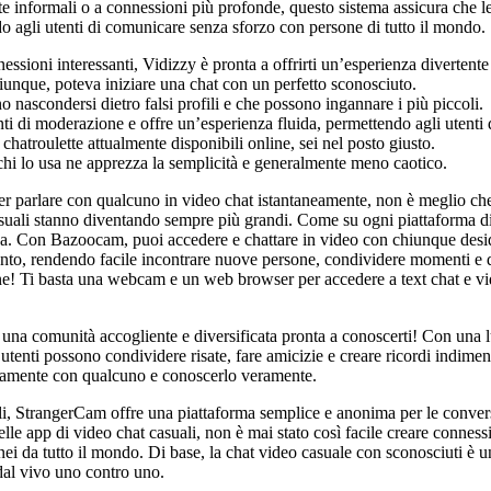
ate informali o a connessioni più profonde, questo sistema assicura che 
do agli utenti di comunicare senza sforzo con persone di tutto il mondo.
essioni interessanti, Vidizzy è pronta a offrirti un’esperienza divertente
iunque, poteva iniziare una chat con un perfetto sconosciuto.
nascondersi dietro falsi profili e che possono ingannare i più piccoli.
ti di moderazione e offre un’esperienza fluida, permettendo agli utenti d
 chatroulette attualmente disponibili online, sei nel posto giusto.
 chi lo usa ne apprezza la semplicità e generalmente meno caotico.
er parlare con qualcuno in video chat istantaneamente, non è meglio che 
asuali stanno diventando sempre più grandi. Come su ogni piattaforma di
nza. Con Bazoocam, puoi accedere e chattare in video con chiunque desi
mento, rendendo facile incontrare nuove persone, condividere momenti e di
one! Ti basta una webcam e un web browser per accedere a text chat e vid
i una comunità accogliente e diversificata pronta a conoscerti! Con una l
utenti possono condividere risate, fare amicizie e creare ricordi indimenti
ettamente con qualcuno e conoscerlo veramente.
uali, StrangerCam offre una piattaforma semplice e anonima per le conve
le app di video chat casuali, non è mai stato così facile creare conness
nei da tutto il mondo. Di base, la chat video casuale con sconosciuti è 
al vivo uno contro uno.