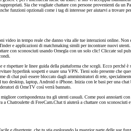
inappropriati. Sia che vogliate chattare con persone provenienti da un P
nche funzioni opzionali come i tag di interesse per aiutarvi a trovare pe
ioni video in tempo reale che danno vita alle tue interazioni online. Non
 Tinder e applicazioni di matchmaking simili per incontrare nuovi uten
chattare con sconosciuti usando Omegla con un solo clic! Cliccate sul pul
condi.
e e rispettare le linee guida della piattaforma che scegli. Ecco perché 
i, evitare hyperlink sospetti e usare una VPN. Tieni solo presente che q
rme di chat può essere bloccato dagli amministratori di rete, specialme
 il tuo desktop, laptop, Android o iPhone. Inizia con le basi per una chat
oderatori di OmeTV così verrà bannato.
a migliore corrispondenza tra gli utenti casuali. Come puoi annoiarti con
a a Chatroulette di FreeCam.Chat ti aiuterà a chattare con sconosciuti e a
facile e divertente, che tu stia esplorando la maggior parte delle sue fu