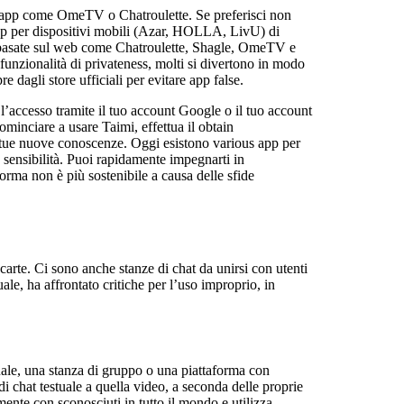
su app come OmeTV o Chatroulette. Se preferisci non
e app per dispositivi mobili (Azar, HOLLA, LivU) di
le basate sul web come Chatroulette, Shagle, OmeTV e
funzionalità di privateness, molti si divertono in modo
dagli store ufficiali per evitare app false.
l’accesso tramite il tuo account Google o il tuo account
ominciare a usare Taimi, effettua il obtain
e tue nuove conoscenze. Oggi esistono various app per
sensibilità. Puoi rapidamente impegnarti in
orma non è più sostenibile a causa delle sfide
arte. Ci sono anche stanze di chat da unirsi con utenti
uale, ha affrontato critiche per l’uso improprio, in
uale, una stanza di gruppo o una piattaforma con
 di chat testuale a quella video, a seconda delle proprie
amente con sconosciuti in tutto il mondo e utilizza