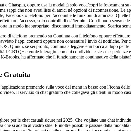
Chat e Chatspin, oppure usa la modalità solo voce/copri la fotocamera 
er, ma sappi che non avrai liste di amici né opzioni di riconnessione. L
gle, Facebook o telefono per l’account e le funzioni di amicizia. Quel
ettuare l’accesso, solo controlli di età/termini. Con il buon senso e le 
ta in modo inappropriato, disconnettiti immediatamente. Scarica sempre 
ero di telefono premendo su Continua con il telefono oppure effettuare 
vviato l’app, consenti oppure non consentire l’invio di notifiche. Per c
adOS. Quindi, se sei pronto, continua a leggere e in bocca al lupo per l
ità LGBTQ+ e vuole interagire con chi condivide le stesse esperienze e 
if K-Brooks, ha affermato che il funzionamento continuativo della piattaf
e Gratuita
l’applicazione premendo sulla voce del menu in basso con l’icona delle c
 o video. Il servizio di chat gratuito che collegava gli utenti in modo cas
liore per le chat casuali sicure nel 2025. Che vogliate una chat individ
a che si adatta al vostro stile. È inoltre possibile passare dalla modalità
di genere e per l’interfaccia facile da usare. Il sito vi accoppia istantane