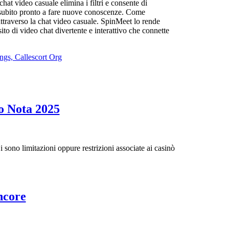
at video casuale elimina i filtri e consente di
ai subito pronto a fare nuove conoscenze. Come
ttraverso la chat video casuale. SpinMeet lo rende
ito di video chat divertente e interattivo che connette
ngs, Callescort Org
Casa
o Nota 2025
da
gioco
non
sono limitazioni oppure restrizioni associate ai casinò
AAMS
tenuta
minuscolo
Jeux
ncore
1,
Mobiles
5,
: