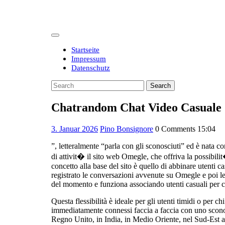
Skip
to
content
Open
Button
Startseite
Impressum
Datenschutz
Close
Search
Button
for:
Chatrandom Chat Video Casuale
3.
3. Januar 2026
Pino Bonsignore
0 Comments
15:04
Januar
”, letteralmente “parla con gli sconosciuti” ed è nata c
2026
di attivit� il sito web Omegle, che offriva la possibili
concetto alla base del sito è quello di abbinare utenti 
registrato le conversazioni avvenute su Omegle e poi le 
del momento e funziona associando utenti casuali per c
Questa flessibilità è ideale per gli utenti timidi o per c
immediatamente connessi faccia a faccia con uno sconosc
Regno Unito, in India, in Medio Oriente, nel Sud-Est 