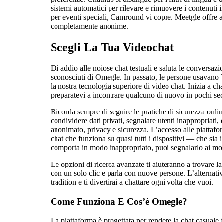
sistemi automatici per rilevare e rimuovere i contenuti 
per eventi speciali, Camround vi copre. Meetgle offre a
completamente anonime.
Scegli La Tua Videochat
Dì addio alle noiose chat testuali e saluta le conversaz
sconosciuti di Omegle. In passato, le persone usavano
la nostra tecnologia superiore di video chat. Inizia a 
preparatevi a incontrare qualcuno di nuovo in pochi se
Ricorda sempre di seguire le pratiche di sicurezza onlin
condividere dati privati, segnalare utenti inappropriat
anonimato, privacy e sicurezza. L’accesso alle piattafo
chat che funziona su quasi tutti i dispositivi — che sia
comporta in modo inappropriato, puoi segnalarlo ai m
Le opzioni di ricerca avanzate ti aiuteranno a trovare l
con un solo clic e parla con nuove persone. L’alternativ
tradition e ti divertirai a chattare ogni volta che vuoi.
Come Funziona E Cos’è Omegle?
La piattaforma è progettata per rendere la chat casuale 