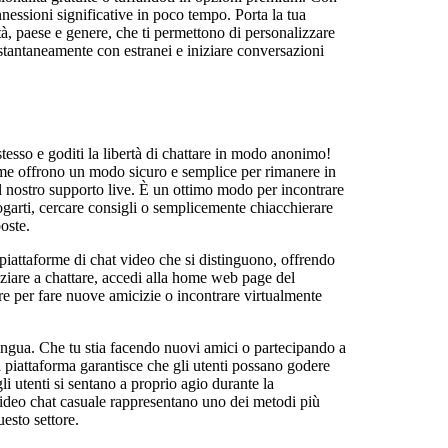
essioni significative in poco tempo. Porta la tua
età, paese e genere, che ti permettono di personalizzare
istantaneamente con estranei e iniziare conversazioni
 stesso e goditi la libertà di chattare in modo anonimo!
ime offrono un modo sicuro e semplice per rimanere in
 il nostro supporto live. È un ottimo modo per incontrare
ogarti, cercare consigli o semplicemente chiacchierare
oste.
e piattaforme di chat video che si distinguono, offrendo
iziare a chattare, accedi alla home web page del
are per fare nuove amicizie o incontrare virtualmente
ingua. Che tu stia facendo nuovi amici o partecipando a
a piattaforma garantisce che gli utenti possano godere
li utenti si sentano a proprio agio durante la
video chat casuale rappresentano uno dei metodi più
esto settore.