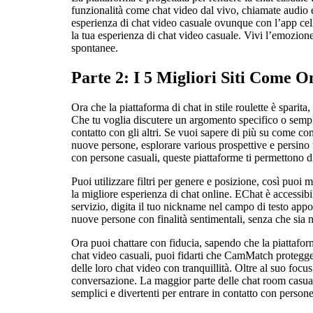
funzionalità come chat video dal vivo, chiamate audio e
esperienza di chat video casuale ovunque con l’app cell C
la tua esperienza di chat video casuale. Vivi l’emozion
spontanee.
Parte 2: I 5 Migliori Siti Come 
Ora che la piattaforma di chat in stile roulette è sparit
Che tu voglia discutere un argomento specifico o sempl
contatto con gli altri. Se vuoi sapere di più su come co
nuove persone, esplorare various prospettive e persino 
con persone casuali, queste piattaforme ti permettono d
Puoi utilizzare filtri per genere e posizione, così puoi 
la migliore esperienza di chat online. EChat è accessib
servizio, digita il tuo nickname nel campo di testo appo
nuove persone con finalità sentimentali, senza che sia ne
Ora puoi chattare con fiducia, sapendo che la piattafo
chat video casuali, puoi fidarti che CamMatch proteggerà
delle loro chat video con tranquillità. Oltre al suo focu
conversazione. La maggior parte delle chat room casual
semplici e divertenti per entrare in contatto con perso