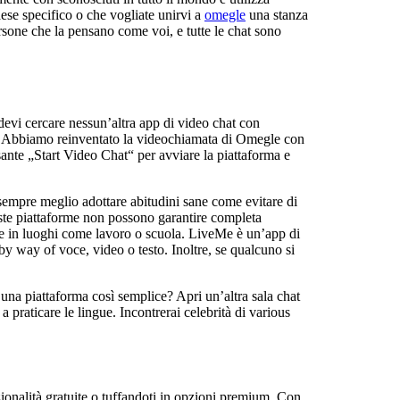
aese specifico o che vogliate unirvi a
omegle
una stanza
rsone che la pensano come voi, e tutte le chat sono
 devi cercare nessun’altra app di video chat con
ti. Abbiamo reinventato la videochiamata di Omegle con
sante „Start Video Chat“ per avviare la piattaforma e
è sempre meglio adottare abitudini sane come evitare di
ueste piattaforme non possono garantire completa
nte in luoghi come lavoro o scuola. LiveMe è un’app di
 by way of voce, video o testo. Inoltre, se qualcuno si
 una piattaforma così semplice? Apri un’altra sala chat
 praticare le lingue. Incontrerai celebrità di various
nzionalità gratuite o tuffandoti in opzioni premium. Con