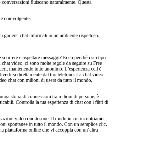
le conversazioni fluiscano naturalmente. Questa
 e coinvolgente.
i godersi chat informali in un ambiente rispettoso.
scorrere e aspettare messaggi? Ecco perché i siti tipo
 chat video, ci sono molte regole da seguire su Free
deri, mantenendo tutto anonimo. L’esperienza cell è
vertirsi direttamente dal tuo telefono. La chat video
eo chat con milioni di users da tutto il mondo,
unga storia di connessioni tra milioni di persone, è
cabili. Controlla la tua esperienza di chat con i filtri di
rsazioni video one-to-one. Il modo in cui incontriamo
ioni spontanee in tutto il mondo. Con un semplice clic,
una piattaforma online che vi accoppia con un’altra