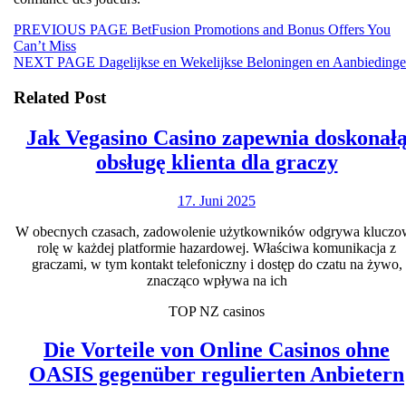
Beitragsnavigation
Previous
PREVIOUS PAGE
BetFusion Promotions and Bonus Offers You
post:
Can’t Miss
Next
NEXT PAGE
Dagelijkse en Wekelijkse Beloningen en Aanbieding
post:
Related Post
Jak Vegasino Casino zapewnia doskonał
Jak
obsługę klienta dla graczy
Vegasi
17.
17. Juni 2025
Casino
Juni
zapewn
W obecnych czasach, zadowolenie użytkowników odgrywa kluczo
2025
rolę w każdej platformie hazardowej. Właściwa komunikacja z
doskon
graczami, w tym kontakt telefoniczny i dostęp do czatu na żywo,
obsług
znacząco wpływa na ich
klienta
TOP NZ casinos
dla
Die Vorteile von Online Casinos ohne
graczy
OASIS gegenüber regulierten Anbietern