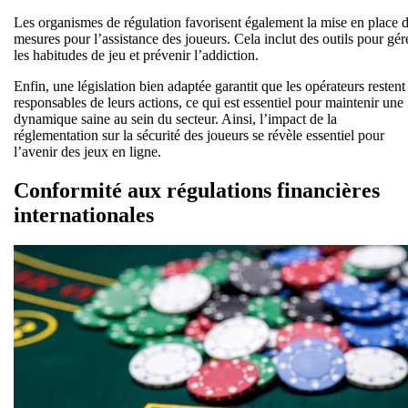
Les organismes de régulation favorisent également la mise en place 
mesures pour l’assistance des joueurs. Cela inclut des outils pour gér
les habitudes de jeu et prévenir l’addiction.
Enfin, une législation bien adaptée garantit que les opérateurs restent
responsables de leurs actions, ce qui est essentiel pour maintenir une
dynamique saine au sein du secteur. Ainsi, l’impact de la
réglementation sur la sécurité des joueurs se révèle essentiel pour
l’avenir des jeux en ligne.
Conformité aux régulations financières
internationales