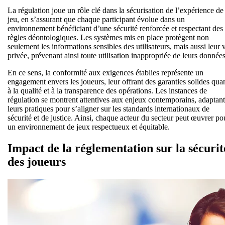
La régulation joue un rôle clé dans la sécurisation de l’expérience de
jeu, en s’assurant que chaque participant évolue dans un
environnement bénéficiant d’une sécurité renforcée et respectant des
règles déontologiques. Les systèmes mis en place protègent non
seulement les informations sensibles des utilisateurs, mais aussi leur 
privée, prévenant ainsi toute utilisation inappropriée de leurs données
En ce sens, la conformité aux exigences établies représente un
engagement envers les joueurs, leur offrant des garanties solides qua
à la qualité et à la transparence des opérations. Les instances de
régulation se montrent attentives aux enjeux contemporains, adaptant
leurs pratiques pour s’aligner sur les standards internationaux de
sécurité et de justice. Ainsi, chaque acteur du secteur peut œuvrer po
un environnement de jeux respectueux et équitable.
Impact de la réglementation sur la sécurit
des joueurs