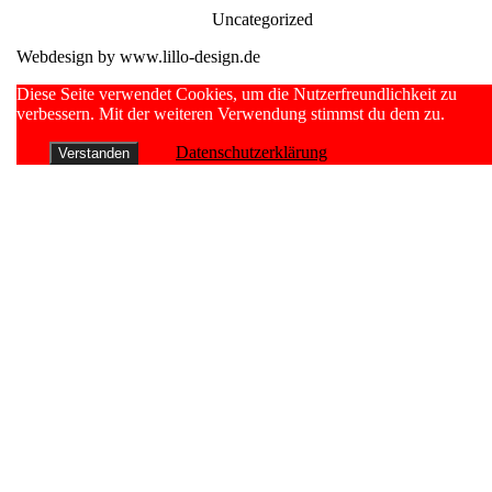
Uncategorized
Webdesign by www.lillo-design.de
Scroll
Diese Seite verwendet Cookies, um die Nutzerfreundlichkeit zu
Up
verbessern. Mit der weiteren Verwendung stimmst du dem zu.
Datenschutzerklärung
Verstanden