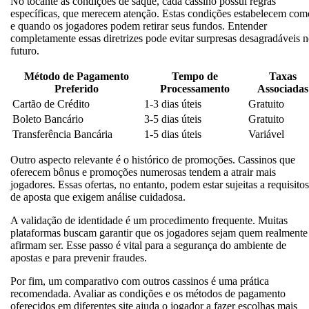
No tocante às condições de saque, cada cassino possui regras
específicas, que merecem atenção. Estas condições estabelecem com
e quando os jogadores podem retirar seus fundos. Entender
completamente essas diretrizes pode evitar surpresas desagradáveis 
futuro.
Método de Pagamento
Tempo de
Taxas
Preferido
Processamento
Associadas
Cartão de Crédito
1-3 dias úteis
Gratuito
Boleto Bancário
3-5 dias úteis
Gratuito
Transferência Bancária
1-5 dias úteis
Variável
Outro aspecto relevante é o histórico de promoções. Cassinos que
oferecem bônus e promoções numerosas tendem a atrair mais
jogadores. Essas ofertas, no entanto, podem estar sujeitas a requisitos
de aposta que exigem análise cuidadosa.
A validação de identidade é um procedimento frequente. Muitas
plataformas buscam garantir que os jogadores sejam quem realmente
afirmam ser. Esse passo é vital para a segurança do ambiente de
apostas e para prevenir fraudes.
Por fim, um comparativo com outros cassinos é uma prática
recomendada. Avaliar as condições e os métodos de pagamento
oferecidos em diferentes site ajuda o jogador a fazer escolhas mais