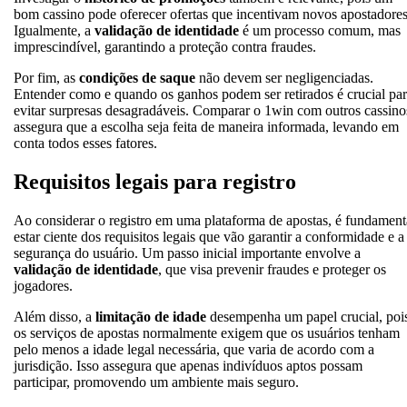
bom cassino pode oferecer ofertas que incentivam novos apostadores
Igualmente, a
validação de identidade
é um processo comum, mas
imprescindível, garantindo a proteção contra fraudes.
Por fim, as
condições de saque
não devem ser negligenciadas.
Entender como e quando os ganhos podem ser retirados é crucial pa
evitar surpresas desagradáveis. Comparar o 1win com outros cassino
assegura que a escolha seja feita de maneira informada, levando em
conta todos esses fatores.
Requisitos legais para registro
Ao considerar o registro em uma plataforma de apostas, é fundament
estar ciente dos requisitos legais que vão garantir a conformidade e a
segurança do usuário. Um passo inicial importante envolve a
validação de identidade
, que visa prevenir fraudes e proteger os
jogadores.
Além disso, a
limitação de idade
desempenha um papel crucial, poi
os serviços de apostas normalmente exigem que os usuários tenham
pelo menos a idade legal necessária, que varia de acordo com a
jurisdição. Isso assegura que apenas indivíduos aptos possam
participar, promovendo um ambiente mais seguro.