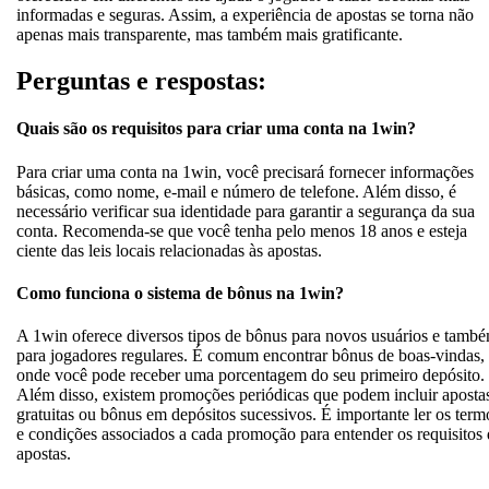
informadas e seguras. Assim, a experiência de apostas se torna não
apenas mais transparente, mas também mais gratificante.
Perguntas e respostas:
Quais são os requisitos para criar uma conta na 1win?
Para criar uma conta na 1win, você precisará fornecer informações
básicas, como nome, e-mail e número de telefone. Além disso, é
necessário verificar sua identidade para garantir a segurança da sua
conta. Recomenda-se que você tenha pelo menos 18 anos e esteja
ciente das leis locais relacionadas às apostas.
Como funciona o sistema de bônus na 1win?
A 1win oferece diversos tipos de bônus para novos usuários e tamb
para jogadores regulares. É comum encontrar bônus de boas-vindas,
onde você pode receber uma porcentagem do seu primeiro depósito.
Além disso, existem promoções periódicas que podem incluir aposta
gratuitas ou bônus em depósitos sucessivos. É importante ler os term
e condições associados a cada promoção para entender os requisitos
apostas.