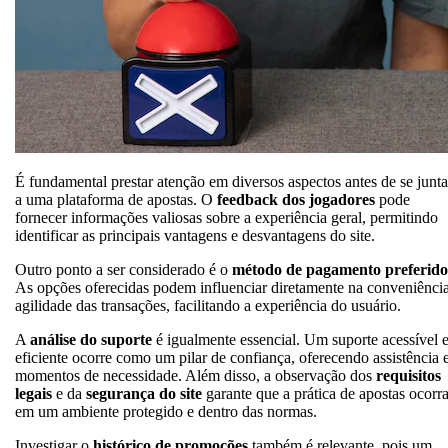
É fundamental prestar atenção em diversos aspectos antes de se junta
a uma plataforma de apostas. O
feedback dos jogadores
pode
fornecer informações valiosas sobre a experiência geral, permitindo
identificar as principais vantagens e desvantagens do site.
Outro ponto a ser considerado é o
método de pagamento preferido
As opções oferecidas podem influenciar diretamente na conveniência
agilidade das transações, facilitando a experiência do usuário.
A
análise do suporte
é igualmente essencial. Um suporte acessível 
eficiente ocorre como um pilar de confiança, oferecendo assistência
momentos de necessidade. Além disso, a observação dos
requisitos
legais
e da
segurança do site
garante que a prática de apostas ocorr
em um ambiente protegido e dentro das normas.
Investigar o
histórico de promoções
também é relevante, pois um