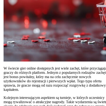
W świecie gier online dostępnych jest wiele zachęt, które przyciągaj
graczy do różnych platform. Jednym z popularnych rodzajów zachęt
jest bonus powitalny, który ma na celu zachęcenie nowych
użytkowników do rejestracji i pierwszych wpłat. Tego typu oferta
sprawia, że gracze mogą od razu rozpocząć rozgrywkę z dodatkow
kapitałem.
Kolejnym interesującym aspektem są turnieje, w których uczestnicy
mogą rywalizować o atrakcyjne nagrody. Takie wydarzenia są świet