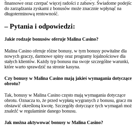
finansowe oraz czerpać więcej radości z zabawy. Świadome podejśc
do zarządzania zyskami z bonusów może znacznie wpłynąć na
długoterminową rentowność.
– Pytania i odpowiedzi:
Jakie rodzaje bonusów oferuje Malina Casino?
Malina Casino oferuje różne bonusy, w tym bonusy powitalne dla
nowych graczy, darmowe spiny oraz programy lojalnościowe dla
stałych klientów. Każdy typ bonusu ma swoje szczególne warunki,
które warto sprawdzić na stronie kasyna.
Czy bonusy w Malina Casino mają jakieś wymagania dotyczące
obrotu?
Tak, bonusy w Malina Casino często mają wymagania dotyczące
obrotu. Oznacza to, że przed wypłatą wygranych z bonusu, gracz m
obstawić określoną kwotę. Szczegóły dotyczące tych wymagań mo
znaleźć w regulaminie danego bonusu.
Jak można aktywować bonusy w Malina Casino?