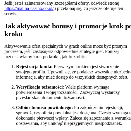
Jeśli jesteś zainteresowany szczegółami oferty, odwiedź stronę
https://malina-casino.co.pl/
i przekonaj się, co jeszcze oferuje ten
serwis.
Jak aktywować bonusy i promocje krok p
kroku
Aktywowanie ofert specjalnych w grach online może być prostym
procesem, jeśli zastosujesz odpowiednie strategie gier. Poniżej
przedstawiamy krok po kroku, jak to zrobić.
Rejestracja konta:
Pierwszym krokiem jest stworzenie
swojego profilu. Upewnij się, że podajesz wszystkie niezbędn
informacje, aby mieć dostęp do wszystkich dostępnych ofert.
Weryfikacja tożsamości:
Wiele platform wymaga
potwierdzenia Twojej tożsamości. Zazwyczaj wystarczy
przesłać skan dokumentu tożsamości.
Odbiór bonusu powitalnego:
Po zakończeniu rejestracji,
sprawdź, czy oferta powitalna jest dostępna. Często wymaga t
dokonania pierwszej wpłaty. Zaleca się zapoznanie z warunk
obstawiania, aby uniknąć nieprzyjemnych niespodzianek.