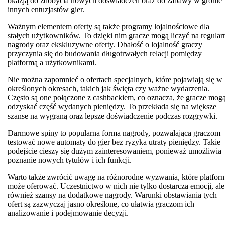
okazją do zdobycia nowych doświadczeń oraz do zabawy w gronie
innych entuzjastów gier.
Ważnym elementem oferty są także programy lojalnościowe dla
stałych użytkowników. To dzięki nim gracze mogą liczyć na regular
nagrody oraz ekskluzywne oferty. Dbałość o lojalność graczy
przyczynia się do budowania długotrwałych relacji pomiędzy
platformą a użytkownikami.
Nie można zapomnieć o ofertach specjalnych, które pojawiają się w
określonych okresach, takich jak święta czy ważne wydarzenia.
Często są one połączone z cashbackiem, co oznacza, że gracze mog
odzyskać część wydanych pieniędzy. To przekłada się na większe
szanse na wygraną oraz lepsze doświadczenie podczas rozgrywki.
Darmowe spiny to popularna forma nagrody, pozwalająca graczom
testować nowe automaty do gier bez ryzyka utraty pieniędzy. Takie
podejście cieszy się dużym zainteresowaniem, ponieważ umożliwia
poznanie nowych tytułów i ich funkcji.
Warto także zwrócić uwagę na różnorodne wyzwania, które platfor
może oferować. Uczestnictwo w nich nie tylko dostarcza emocji, ale
również szansy na dodatkowe nagrody. Warunki obstawiania tych
ofert są zazwyczaj jasno określone, co ułatwia graczom ich
analizowanie i podejmowanie decyzji.