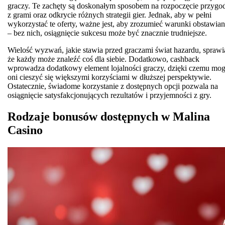
graczy. Te zachęty są doskonałym sposobem na rozpoczęcie przygo
z grami oraz odkrycie różnych strategii gier. Jednak, aby w pełni
wykorzystać te oferty, ważne jest, aby zrozumieć warunki obstawian
– bez nich, osiągnięcie sukcesu może być znacznie trudniejsze.
Wielość wyzwań, jakie stawia przed graczami świat hazardu, sprawi
że każdy może znaleźć coś dla siebie. Dodatkowo, cashback
wprowadza dodatkowy element lojalności graczy, dzięki czemu mo
oni cieszyć się większymi korzyściami w dłuższej perspektywie.
Ostatecznie, świadome korzystanie z dostępnych opcji pozwala na
osiągnięcie satysfakcjonujących rezultatów i przyjemności z gry.
Rodzaje bonusów dostępnych w Malina
Casino