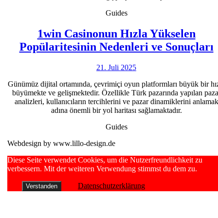
Guides
1win Casinonun Hızla Yükselen
Popülaritesinin Nedenleri ve Sonuçları
21.
21. Juli 2025
Juli
Günümüz dijital ortamında, çevrimiçi oyun platformları büyük bir hı
2025
büyümekte ve gelişmektedir. Özellikle Türk pazarında yapılan paza
analizleri, kullanıcıların tercihlerini ve pazar dinamiklerini anlama
adına önemli bir yol haritası sağlamaktadır.
Guides
Webdesign by www.lillo-design.de
Scroll
Diese Seite verwendet Cookies, um die Nutzerfreundlichkeit zu
Up
verbessern. Mit der weiteren Verwendung stimmst du dem zu.
Datenschutzerklärung
Verstanden