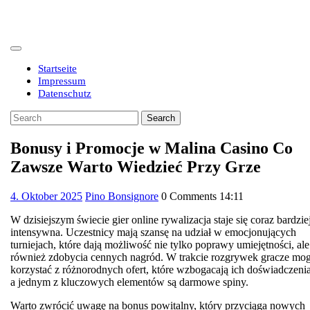
Skip
to
content
Open
Button
Startseite
Impressum
Datenschutz
Close
Search
Button
for:
Bonusy i Promocje w Malina Casino Co
Zawsze Warto Wiedzieć Przy Grze
4.
4. Oktober 2025
Pino Bonsignore
0 Comments
14:11
Oktober
W dzisiejszym świecie gier online rywalizacja staje się coraz bardzie
2025
intensywna. Uczestnicy mają szansę na udział w emocjonujących
turniejach, które dają możliwość nie tylko poprawy umiejętności, ale
również zdobycia cennych nagród. W trakcie rozgrywek gracze mo
korzystać z różnorodnych ofert, które wzbogacają ich doświadczenia
a jednym z kluczowych elementów są darmowe spiny.
Warto zwrócić uwagę na bonus powitalny, który przyciąga nowych