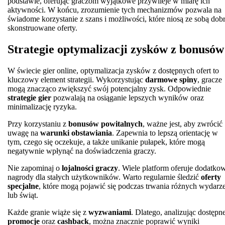
podstawie, oferując graczom wyjątkowe przywileje w miarę ich
aktywności. W końcu, zrozumienie tych mechanizmów pozwala na
świadome korzystanie z szans i możliwości, które niosą ze sobą dob
skonstruowane oferty.
Strategie optymalizacji zysków z bonusów
W świecie gier online, optymalizacja zysków z dostępnych ofert to
kluczowy element strategii. Wykorzystując
darmowe spiny
, gracze
mogą znacząco zwiększyć swój potencjalny zysk. Odpowiednie
strategie gier
pozwalają na osiąganie lepszych wyników oraz
minimalizację ryzyka.
Przy korzystaniu z
bonusów powitalnych
, ważne jest, aby zwrócić
uwagę na
warunki obstawiania
. Zapewnia to lepszą orientację w
tym, czego się oczekuje, a także unikanie pułapek, które mogą
negatywnie wpłynąć na doświadczenia graczy.
Nie zapominaj o
lojalności graczy
. Wiele platform oferuje dodatko
nagrody dla stałych użytkowników. Warto regularnie śledzić
oferty
specjalne
, które mogą pojawić się podczas trwania różnych wydarz
lub świąt.
Każde granie wiąże się z
wyzwaniami
. Dlatego, analizując dostępn
promocje
oraz
cashback
, można znacznie poprawić wyniki