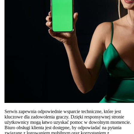
Serwis zapewnia odpowiednie wsparcie techniczne, które jest
kluczowe dla zadowolenia graczy. Dzięki responsywnej stronie
użytkownicy mogą łatwo uzyskać pomoc w dowolnym momencie.
Biuro obsługi klienta jest dostępne, by odpowiadać na pytania
związane z logowaniem mobilnym oraz korzystaniem z