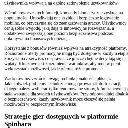
użytkownika wpływają na ogólne zadowolenie użytkowników.
Wśród nowoczesnych funkcji, komendy biometryczne zyskują na
popularności. Umożliwiają one szybkie i bezpieczne logowanie
mobilne, co przyczynia się do zaangażowania graczy. Użytkownicy
cenią sobie wygodę, jaką dają te innowacyjne rozwiązania, a
dodatkowo zwiększają one poziom bezpieczeństwa podczas
dokonywania finansowych operacji.
Korzystanie z bonusów również wpływa na atrakcyjność platformy.
Różnorodne oferty promocyjne mogą być dostępne w każdym etapi
korzystania z serwisu, co sprawia, że gracze chętnie decydują się na
wpłaty. Kluczowe jest zrozumienie warunków, aby móc w pełni
wykorzystać możliwości, jakie oferują różne promocje.
Warto również zwrócić uwagę na funkcjonalność aplikacji.
Jakiekolwiek problemy techniczne mogą prowadzić do frustracji,
dlatego należy wybierać tylko renomowane strony, które zapewniają
stałe wsparcie dla swoich użytkowników. Przy odpowiedniej dbałoś
o bezpieczeństwo, każdy użytkownik może cieszyć się pełnią
możliwości w bezpiecznym środowisku.
Strategie gier dostępnych w platformie
Spinbara