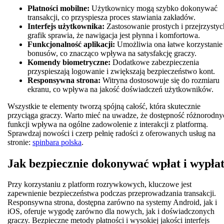
Płatności mobilne:
Użytkownicy mogą szybko dokonywać
transakcji, co przyspiesza proces stawiania zakładów.
Interfejs użytkownika:
Zastosowanie prostych i przejrzystyc
grafik sprawia, że nawigacja jest płynna i komfortowa.
Funkcjonalność aplikacji:
Umożliwia ona łatwe korzystanie
bonusów, co znacząco wpływa na satysfakcję graczy.
Komendy biometryczne:
Dodatkowe zabezpieczenia
przyspieszają logowanie i zwiększają bezpieczeństwo kont.
Responsywna strona:
Witryna dostosowuje się do rozmiaru
ekranu, co wpływa na jakość doświadczeń użytkowników.
Wszystkie te elementy tworzą spójną całość, która skutecznie
przyciąga graczy. Warto mieć na uwadze, że dostępność różnorodny
funkcji wpływa na ogólne zadowolenie z interakcji z platformą.
Sprawdzaj nowości i czerp pełnię radości z oferowanych usług na
stronie:
spinbara polska
.
Jak bezpiecznie dokonywać wpłat i wypła
Przy korzystaniu z platform rozrywkowych, kluczowe jest
zapewnienie bezpieczeństwa podczas przeprowadzania transakcji.
Responsywna strona, dostępna zarówno na systemy Android, jak i
iOS, oferuje wygodę zarówno dla nowych, jak i doświadczonych
graczy. Bezpieczne metody płatności i wysokiej jakości interfejs