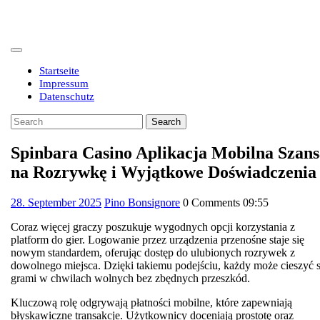
Skip
to
content
Open
Button
Startseite
Impressum
Datenschutz
Close
Search
Button
for:
Spinbara Casino Aplikacja Mobilna Szans
na Rozrywkę i Wyjątkowe Doświadczenia
28.
28. September 2025
Pino Bonsignore
0 Comments
09:55
September
Coraz więcej graczy poszukuje wygodnych opcji korzystania z
2025
platform do gier. Logowanie przez urządzenia przenośne staje się
nowym standardem, oferując dostęp do ulubionych rozrywek z
dowolnego miejsca. Dzięki takiemu podejściu, każdy może cieszyć s
grami w chwilach wolnych bez zbędnych przeszkód.
Kluczową rolę odgrywają płatności mobilne, które zapewniają
błyskawiczne transakcje. Użytkownicy doceniają prostotę oraz