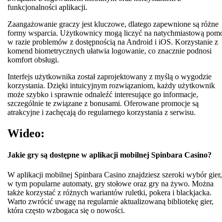
funkcjonalności aplikacji.
Zaangażowanie graczy jest kluczowe, dlatego zapewnione są różne
formy wsparcia. Użytkownicy mogą liczyć na natychmiastową pom
w razie problemów z dostępnością na Android i iOS. Korzystanie z
komend biometrycznych ułatwia logowanie, co znacznie podnosi
komfort obsługi.
Interfejs użytkownika został zaprojektowany z myślą o wygodzie
korzystania. Dzięki intuicyjnym rozwiązaniom, każdy użytkownik
może szybko i sprawnie odnaleźć interesujące go informacje,
szczególnie te związane z bonusami. Oferowane promocje są
atrakcyjne i zachęcają do regularnego korzystania z serwisu.
Wideo:
Jakie gry są dostępne w aplikacji mobilnej Spinbara Casino?
W aplikacji mobilnej Spinbara Casino znajdziesz szeroki wybór gier,
w tym popularne automaty, gry stołowe oraz gry na żywo. Można
także korzystać z różnych wariantów ruletki, pokera i blackjacka.
Warto zwrócić uwagę na regularnie aktualizowaną bibliotekę gier,
która często wzbogaca się o nowości.