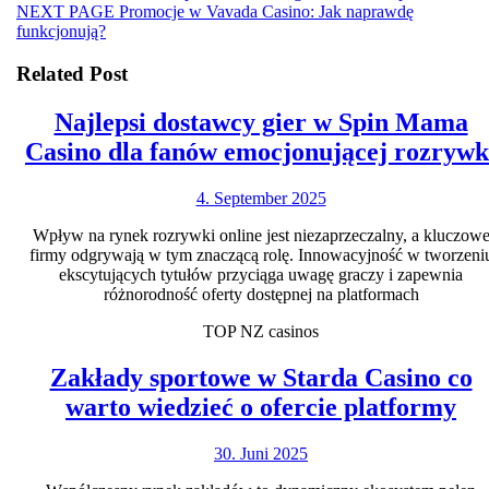
Next
post:
NEXT PAGE
Promocje w Vavada Casino: Jak naprawdę
post:
funkcjonują?
Related Post
Najlepsi dostawcy gier w Spin Mama
Casino dla fanów emocjonującej rozrywk
4.
4. September 2025
September
Wpływ na rynek rozrywki online jest niezaprzeczalny, a kluczow
2025
firmy odgrywają w tym znaczącą rolę. Innowacyjność w tworzeni
ekscytujących tytułów przyciąga uwagę graczy i zapewnia
różnorodność oferty dostępnej na platformach
TOP NZ casinos
Zakłady sportowe w Starda Casino co
Za
warto wiedzieć o ofercie platformy
sp
30.
30. Juni 2025
w
Juni