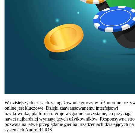
W dzisiejszych czasach zaangażowanie graczy w różnorodne rozry
online jest kluczowe. Dzięki zaawansowanemu interfejsowi
użytkownika, platforma oferuje wygodne korzystanie, co przyciąga
nawet najbardziej wymagających użytkowników. Responsywna stro
pozwala na łatwe przeglądanie gier na urządzeniach działających na
systemach Android i iOS.