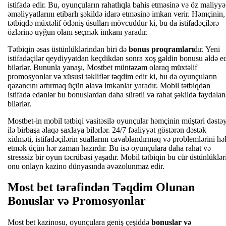
istifadə edir. Bu, oyunçuların rahatlıqla bahis etməsinə və öz maliyyə
əməliyyatlarını etibarlı şəkildə idarə etməsinə imkan verir. Həmçinin,
tətbiqdə müxtəlif ödəniş üsulları mövcuddur ki, bu da istifadəçilərə
özlərinə uyğun olanı seçmək imkanı yaradır.
Tətbiqin əsas üstünlüklərindən biri də
bonus proqramları
dır. Yeni
istifadəçilər qeydiyyatdan keçdikdən sonra xoş gəldin bonusu əldə e
bilərlər. Bununla yanaşı, Mostbet müntəzəm olaraq müxtəlif
promosyonlar və xüsusi təkliflər təqdim edir ki, bu da oyunçuların
qazancını artırmaq üçün əlavə imkanlar yaradır. Mobil tətbiqdən
istifadə edənlər bu bonuslardan daha sürətli və rahat şəkildə faydalan
bilərlər.
Mostbet-in mobil tətbiqi vasitəsilə oyunçular həmçinin müştəri dəstəy
ilə birbaşa əlaqə saxlaya bilərlər. 24/7 fəaliyyət göstərən dəstək
xidməti, istifadəçilərin suallarını cavablandırmaq və problemlərini həl
etmək üçün hər zaman hazırdır. Bu isə oyunçulara daha rahat və
stresssiz bir oyun təcrübəsi yaşadır. Mobil tətbiqin bu cür üstünlüklər
onu onlayn kazino dünyasında əvəzolunmaz edir.
Most bet tərəfindən Təqdim Olunan
Bonuslar və Promosyonlar
Most bet kazinosu, oyunçulara geniş çeşiddə
bonuslar və