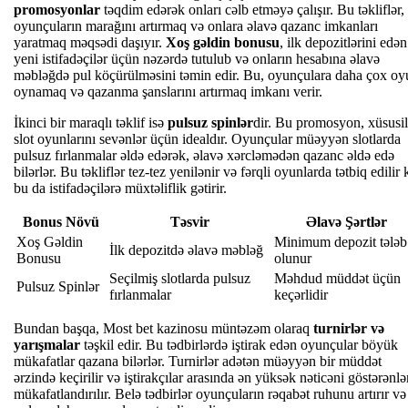
promosyonlar
təqdim edərək onları cəlb etməyə çalışır. Bu təkliflər,
oyunçuların marağını artırmaq və onlara əlavə qazanc imkanları
yaratmaq məqsədi daşıyır.
Xoş gəldin bonusu
, ilk depozitlərini edən
yeni istifadəçilər üçün nəzərdə tutulub və onların hesabına əlavə
məbləğdə pul köçürülməsini təmin edir. Bu, oyunçulara daha çox oy
oynamaq və qazanma şanslarını artırmaq imkanı verir.
İkinci bir maraqlı təklif isə
pulsuz spinlər
dir. Bu promosyon, xüsusi
slot oyunlarını sevənlər üçün idealdır. Oyunçular müəyyən slotlarda
pulsuz fırlanmalar əldə edərək, əlavə xərcləmədən qazanc əldə edə
bilərlər. Bu təkliflər tez-tez yenilənir və fərqli oyunlarda tətbiq edilir k
bu da istifadəçilərə müxtəliflik gətirir.
Bonus Növü
Təsvir
Əlavə Şərtlər
Xoş Gəldin
Minimum depozit tələb
İlk depozitdə əlavə məbləğ
Bonusu
olunur
Seçilmiş slotlarda pulsuz
Məhdud müddət üçün
Pulsuz Spinlər
fırlanmalar
keçərlidir
Bundan başqa, Most bet kazinosu müntəzəm olaraq
turnirlər və
yarışmalar
təşkil edir. Bu tədbirlərdə iştirak edən oyunçular böyük
mükafatlar qazana bilərlər. Turnirlər adətən müəyyən bir müddət
ərzində keçirilir və iştirakçılar arasında ən yüksək nəticəni göstərənlə
mükafatlandırılır. Belə tədbirlər oyunçuların rəqabət ruhunu artırır və