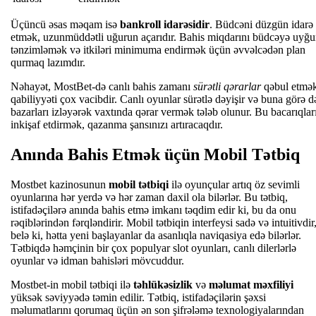
Üçüncü əsas məqam isə
bankroll idarəsidir
. Büdcəni düzgün idarə
etmək, uzunmüddətli uğurun açarıdır. Bahis miqdarını büdcəyə uyğ
tənzimləmək və itkiləri minimuma endirmək üçün əvvəlcədən plan
qurmaq lazımdır.
Nəhayət, MostBet-də canlı bahis zamanı
sürətli qərarlar
qəbul etmə
qabiliyyəti çox vacibdir. Canlı oyunlar sürətlə dəyişir və buna görə d
bazarları izləyərək vaxtında qərar vermək tələb olunur. Bu bacarıqlar
inkişaf etdirmək, qazanma şansınızı artıracaqdır.
Anında Bahis Etmək üçün Mobil Tətbiq
Mostbet kazinosunun
mobil tətbiqi
ilə oyunçular artıq öz sevimli
oyunlarına hər yerdə və hər zaman daxil ola bilərlər. Bu tətbiq,
istifadəçilərə anında bahis etmə imkanı təqdim edir ki, bu da onu
rəqiblərindən fərqləndirir. Mobil tətbiqin interfeysi sadə və intuitivdir
belə ki, hətta yeni başlayanlar da asanlıqla naviqasiya edə bilərlər.
Tətbiqdə həmçinin bir çox populyar slot oyunları, canlı dilerlərlə
oyunlar və idman bahisləri mövcuddur.
Mostbet-in mobil tətbiqi ilə
təhlükəsizlik
və
məlumat məxfiliyi
yüksək səviyyədə təmin edilir. Tətbiq, istifadəçilərin şəxsi
məlumatlarını qorumaq üçün ən son şifrələmə texnologiyalarından