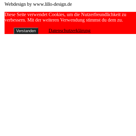
Webdesign by www.lillo-design.de
casinos
go
Scroll
Diese Seite verwendet Cookies, um die Nutzerfreundlichkeit zu
Up
verbessern. Mit der weiteren Verwendung stimmst du dem zu.
the
extra
Datenschutzerklärung
Verstanden
mile
with
unique
offres
such
as
given
that
no-
deposit
incentives