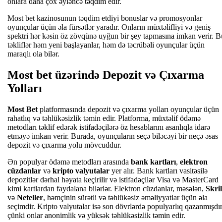
onlara daha çox əyləncə təqdim edir.
Most bet kazinosunun təqdim etdiyi bonuslar və promosyonlar
oyunçular üçün əla fürsətlər yaradır. Onların müxtəlifliyi və geniş
spektri hər kəsin öz zövqünə uyğun bir şey tapmasına imkan verir. B
təkliflər həm yeni başlayanlar, həm də təcrübəli oyunçular üçün
maraqlı ola bilər.
Most bet üzərində Depozit və Çıxarma
Yolları
Most Bet
platformasında depozit və çıxarma yolları oyunçular üçün
rahatlıq və təhlükəsizlik təmin edir. Platforma, müxtəlif ödəmə
metodları təklif edərək istifadəçilərə öz hesablarını asanlıqla idarə
etməyə imkan verir. Burada, oyunçuların seçə biləcəyi bir neçə əsas
depozit və çıxarma yolu mövcuddur.
Ən populyar ödəmə metodları arasında
bank kartları
,
elektron
cüzdanlar
və
kripto valyutalar
yer alır. Bank kartları vasitəsilə
depozitlər dərhal həyata keçirilir və istifadəçilər Visa və MasterCard
kimi kartlardan faydalana bilərlər. Elektron cüzdanlar, məsələn,
Skril
və
Neteller
, həmçinin sürətli və təhlükəsiz əməliyyatlar üçün əla
seçimdir. Kripto valyutalar isə son dövrlərdə populyarlıq qazanmışdır
çünki onlar anonimlik və yüksək təhlükəsizlik təmin edir.