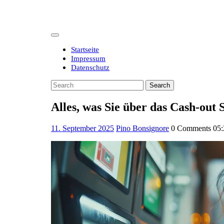
Skip
to
content
Open
Button
Startseite
Impressum
Datenschutz
Close
Search
Button
for:
Alles, was Sie über das Cash-out
11.
11. September 2025
Pino Bonsignore
0 Comments
05:
September
2025