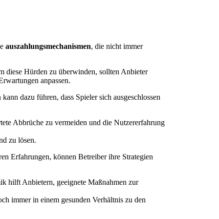
ie
auszahlungsmechanismen
, die nicht immer
 diese Hürden zu überwinden, sollten Anbieter
e Erwartungen anpassen.
 kann dazu führen, dass Spieler sich ausgeschlossen
tete Abbrüche zu vermeiden und die Nutzererfahrung
nd zu lösen.
ren Erfahrungen, können Betreiber ihre Strategien
mik hilft Anbietern, geeignete Maßnahmen zur
doch immer in einem gesunden Verhältnis zu den