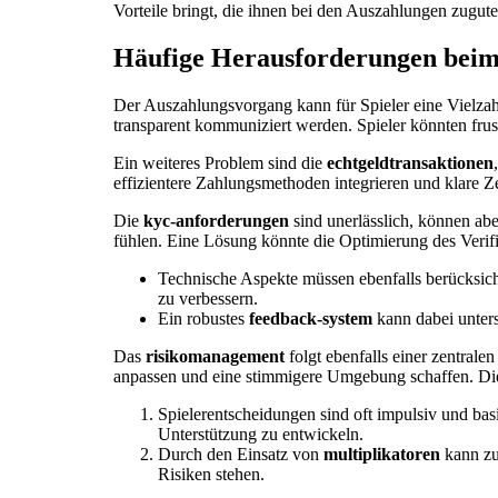
Vorteile bringt, die ihnen bei den Auszahlungen zugu
Häufige Herausforderungen beim
Der Auszahlungsvorgang kann für Spieler eine Vielzahl
transparent kommuniziert werden. Spieler könnten frust
Ein weiteres Problem sind die
echtgeldtransaktionen
effizientere Zahlungsmethoden integrieren und klare Z
Die
kyc-anforderungen
sind unerlässlich, können abe
fühlen. Eine Lösung könnte die Optimierung des Verifiz
Technische Aspekte müssen ebenfalls berücksich
zu verbessern.
Ein robustes
feedback-system
kann dabei unters
Das
risikomanagement
folgt ebenfalls einer zentral
anpassen und eine stimmigere Umgebung schaffen. Dies
Spielerentscheidungen sind oft impulsiv und ba
Unterstützung zu entwickeln.
Durch den Einsatz von
multiplikatoren
kann zu
Risiken stehen.