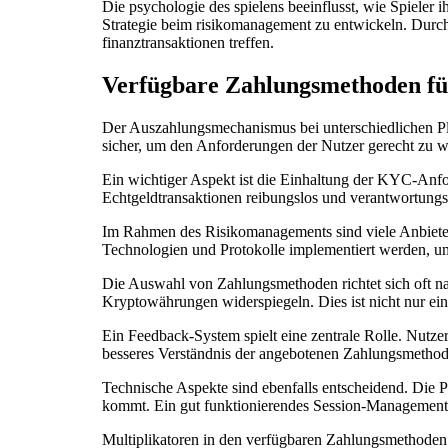
Die psychologie des spielens beeinflusst, wie Spiele
Strategie beim risikomanagement zu entwickeln. Durch
finanztransaktionen treffen.
Verfügbare Zahlungsmethoden fü
Der Auszahlungsmechanismus bei unterschiedlichen Pla
sicher, um den Anforderungen der Nutzer gerecht zu 
Ein wichtiger Aspekt ist die Einhaltung der KYC-Anfor
Echtgeldtransaktionen reibungslos und verantwortungs
Im Rahmen des Risikomanagements sind viele Anbieter 
Technologien und Protokolle implementiert werden, um
Die Auswahl von Zahlungsmethoden richtet sich oft nac
Kryptowährungen widerspiegeln. Dies ist nicht nur ein 
Ein Feedback-System spielt eine zentrale Rolle. Nutzer
besseres Verständnis der angebotenen Zahlungsmethod
Technische Aspekte sind ebenfalls entscheidend. Die Pl
kommt. Ein gut funktionierendes Session-Management t
Multiplikatoren in den verfügbaren Zahlungsmethoden k