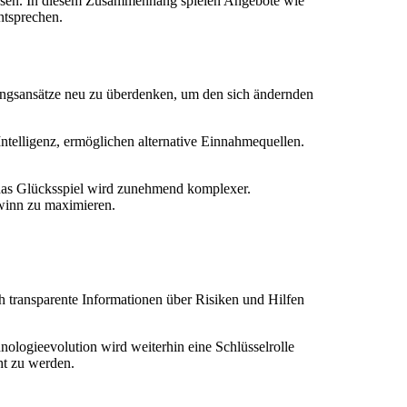
passen. In diesem Zusammenhang spielen Angebote wie
ntsprechen.
rungsansätze neu zu überdenken, um den sich ändernden
Intelligenz, ermöglichen alternative Einnahmequellen.
 das Glücksspiel wird zunehmend komplexer.
ewinn zu maximieren.
h transparente Informationen über Risiken und Hilfen
ologieevolution wird weiterhin eine Schlüsselrolle
ht zu werden.