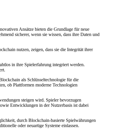
novativen Ansätze bieten die Grundlage für neue
nehmend sicherer, wenn sie wissen, dass ihre Daten und
chain nutzen, zeigen, dass sie die Integrität ihrer
ahtlos in ihre Spielerfahrung integriert werden.
rt.
Blockchain als Schlüsseltechnologie für die
ten, ob Plattformen moderne Technologien
wendungen steigen wird. Spieler bevorzugen
sowie Entwicklungen in der Nutzerbasis ist dabei
glichkeit, durch Blockchain-basierte Spielwährungen
ditionelle oder neuartige Systeme einlassen.