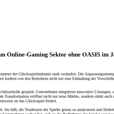
im Online-Gaming Sektor ohne OASIS im J
arameter der Glücksspielindustrie stark verändert. Die Anpassungsstrat
 fordern von den Betreibern nicht nur eine Einhaltung der Vorschrift
chlüsselrolle gespielt. Unternehmen integrieren innovative Lösungen,
tale Transformation eröffnet nicht nur neue Märkte, sondern stärkt auc
nsweise an das Glücksspiel fördert.
. Sie hilft, die Tendenzen der Spieler genau zu analysieren und fördert 