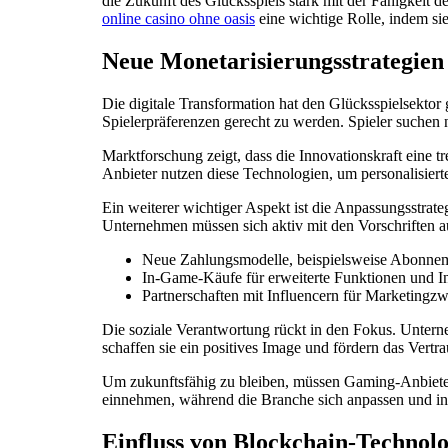
die Zukunft des Glücksspiels stark mit der Fähigkeit
online casino ohne oasis
eine wichtige Rolle, indem si
Neue Monetarisierungsstrategien
Die digitale Transformation hat den Glücksspielsekto
Spielerpräferenzen gerecht zu werden. Spieler suchen 
Marktforschung zeigt, dass die Innovationskraft eine 
Anbieter nutzen diese Technologien, um personalisier
Ein weiterer wichtiger Aspekt ist die Anpassungsstra
Unternehmen müssen sich aktiv mit den Vorschriften a
Neue Zahlungsmodelle, beispielsweise Abonne
In-Game-Käufe für erweiterte Funktionen und In
Partnerschaften mit Influencern für Marketingz
Die soziale Verantwortung rückt in den Fokus. Unterne
schaffen sie ein positives Image und fördern das Vertra
Um zukunftsfähig zu bleiben, müssen Gaming-Anbieter 
einnehmen, während die Branche sich anpassen und in
Einfluss von Blockchain-Technol