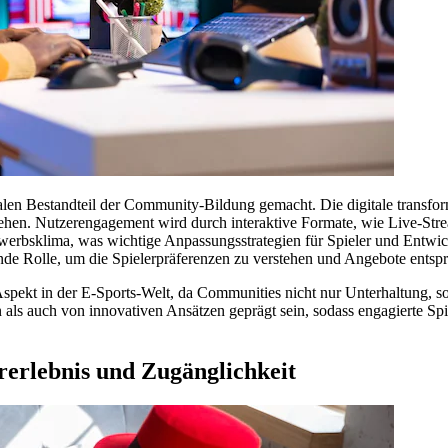
alen Bestandteil der Community-Bildung gemacht. Die digitale transform
usgehen. Nutzerengagement wird durch interaktive Formate, wie Live-Str
erbsklima, was wichtige Anpassungsstrategien für Spieler und Entwickl
nde Rolle, um die Spielerpräferenzen zu verstehen und Angebote entsp
Aspekt in der E-Sports-Welt, da Communities nicht nur Unterhaltung, s
als auch von innovativen Ansätzen geprägt sein, sodass engagierte Sp
rerlebnis und Zugänglichkeit