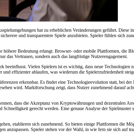
sspielumgebungen hat zu erheblichen Veränderungen geführt. Diese in
sicherere und transparentere Spiele anzubieten. Spieler fühlen sich zu
ne höhere Bedeutung erlangt. Browser- oder mobile Plattformen, die Block
 nur das Vertrauen, sondern auch das langfristige Nutzerengagement.
rk beeinflusst. Vielen Spielern ist es wichtig, dass neue Technologien n
er und effizienter ablaufen, was wiederum die Spielerzufriedenheit steige
erenzen erkennbar. Es findet eine Technologieevolution statt, bei der 
sehen wird. Marktforschung zeigt, dass Nutzer zunehmend darauf ach
erkennen, dass die Akzeptanz von Kryptowährungen und dezentralen An
und Schnelligkeit gerecht werden. Eine genaue Analyse der Spielmuster 
gehen, etablieren sich zunehmend. So bieten einige Plattformen die Mö
n anzupassen. Spieler stehen vor der Wahl, in wie fern sie sich auf tra