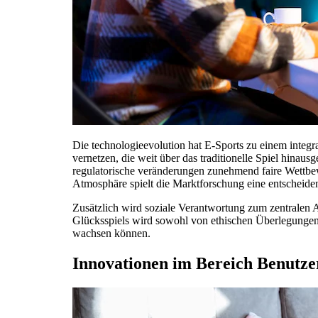
Die technologieevolution hat E-Sports zu einem integr
vernetzen, die weit über das traditionelle Spiel hina
regulatorische veränderungen zunehmend faire Wettbew
Atmosphäre spielt die Marktforschung eine entscheide
Zusätzlich wird soziale Verantwortung zum zentralen 
Glücksspiels wird sowohl von ethischen Überlegungen 
wachsen können.
Innovationen im Bereich Benutze