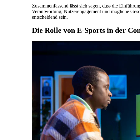
Zusammenfassend lässt sich sagen, dass die Einführun
Verantwortung, Nutzerengagement und mögliche Geschä
entscheidend sein.
Die Rolle von E-Sports in der C