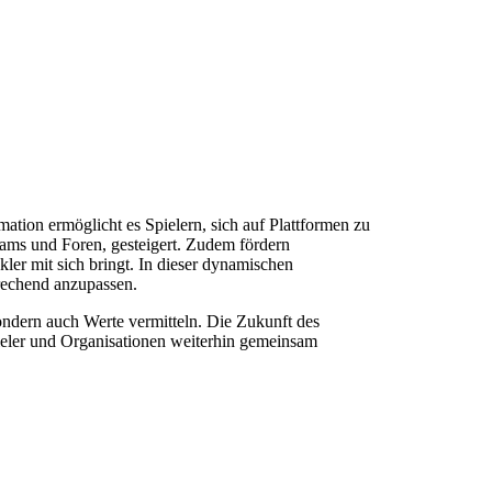
ation ermöglicht es Spielern, sich auf Plattformen zu
eams und Foren, gesteigert. Zudem fördern
er mit sich bringt. In dieser dynamischen
rechend anzupassen.
ondern auch Werte vermitteln. Die Zukunft des
ieler und Organisationen weiterhin gemeinsam