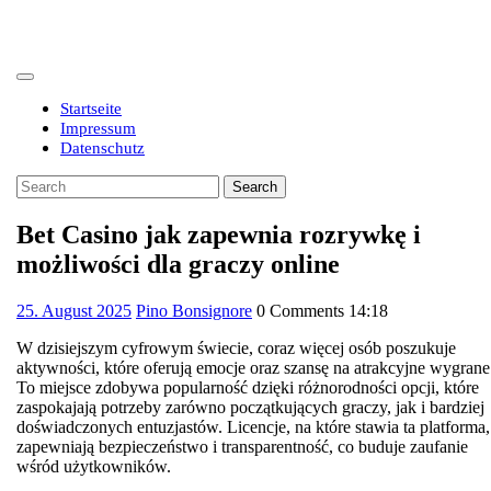
Skip
to
content
Open
Button
Startseite
Impressum
Datenschutz
Close
Search
Button
for:
Bet Casino jak zapewnia rozrywkę i
możliwości dla graczy online
25.
25. August 2025
Pino Bonsignore
0 Comments
14:18
August
W dzisiejszym cyfrowym świecie, coraz więcej osób poszukuje
2025
aktywności, które oferują emocje oraz szansę na atrakcyjne wygrane
To miejsce zdobywa popularność dzięki różnorodności opcji, które
zaspokajają potrzeby zarówno początkujących graczy, jak i bardziej
doświadczonych entuzjastów. Licencje, na które stawia ta platforma,
zapewniają bezpieczeństwo i transparentność, co buduje zaufanie
wśród użytkowników.