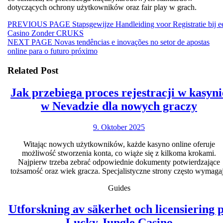
dotyczących ochrony użytkowników oraz fair play w grach.
Beitragsnavigation
Previous
PREVIOUS PAGE
Stapsgewijze Handleiding voor Registratie bij e
post:
Casino Zonder CRUKS
Next
NEXT PAGE
Novas tendências e inovações no setor de apostas
post:
online para o futuro próximo
Related Post
Jak przebiega proces rejestracji w kasyni
Jak
w Nevadzie dla nowych graczy
prze
9.
9. Oktober 2025
proc
Oktober
rejes
Witając nowych użytkowników, każde kasyno online oferuje
2025
możliwość stworzenia konta, co wiąże się z kilkoma krokami.
w
Najpierw trzeba zebrać odpowiednie dokumenty potwierdzające
kasy
tożsamość oraz wiek gracza. Specjalistyczne strony często wymaga
w
Guides
Neva
Utforskning av säkerhet och licensiering 
dla
Utforskni
Lucky Jungle Casino