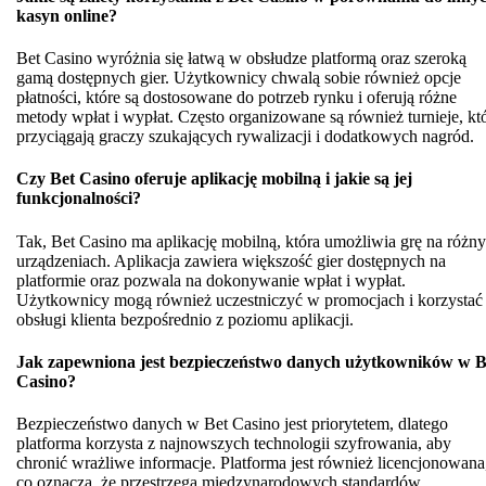
kasyn online?
Bet Casino wyróżnia się łatwą w obsłudze platformą oraz szeroką
gamą dostępnych gier. Użytkownicy chwalą sobie również opcje
płatności, które są dostosowane do potrzeb rynku i oferują różne
metody wpłat i wypłat. Często organizowane są również turnieje, kt
przyciągają graczy szukających rywalizacji i dodatkowych nagród.
Czy Bet Casino oferuje aplikację mobilną i jakie są jej
funkcjonalności?
Tak, Bet Casino ma aplikację mobilną, która umożliwia grę na różn
urządzeniach. Aplikacja zawiera większość gier dostępnych na
platformie oraz pozwala na dokonywanie wpłat i wypłat.
Użytkownicy mogą również uczestniczyć w promocjach i korzystać
obsługi klienta bezpośrednio z poziomu aplikacji.
Jak zapewniona jest bezpieczeństwo danych użytkowników w B
Casino?
Bezpieczeństwo danych w Bet Casino jest priorytetem, dlatego
platforma korzysta z najnowszych technologii szyfrowania, aby
chronić wrażliwe informacje. Platforma jest również licencjonowana
co oznacza, że przestrzega międzynarodowych standardów