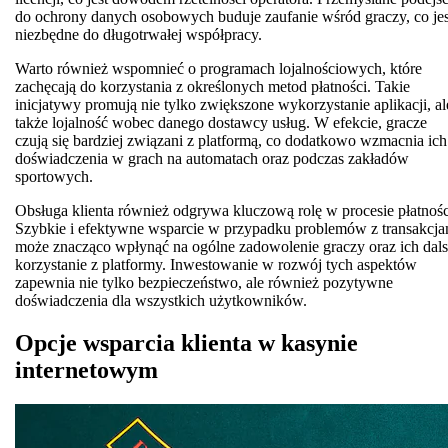
do ochrony danych osobowych buduje zaufanie wśród graczy, co jes
niezbędne do długotrwałej współpracy.
Warto również wspomnieć o programach lojalnościowych, które
zachęcają do korzystania z określonych metod płatności. Takie
inicjatywy promują nie tylko zwiększone wykorzystanie aplikacji, al
także lojalność wobec danego dostawcy usług. W efekcie, gracze
czują się bardziej związani z platformą, co dodatkowo wzmacnia ich
doświadczenia w grach na automatach oraz podczas zakładów
sportowych.
Obsługa klienta również odgrywa kluczową rolę w procesie płatnośc
Szybkie i efektywne wsparcie w przypadku problemów z transakcja
może znacząco wpłynąć na ogólne zadowolenie graczy oraz ich dal
korzystanie z platformy. Inwestowanie w rozwój tych aspektów
zapewnia nie tylko bezpieczeństwo, ale również pozytywne
doświadczenia dla wszystkich użytkowników.
Opcje wsparcia klienta w kasynie
internetowym