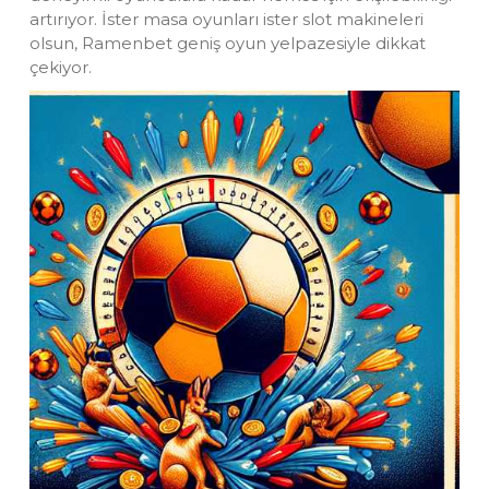
artırıyor. İster masa oyunları ister slot makineleri
olsun, Ramenbet geniş oyun yelpazesiyle dikkat
çekiyor.