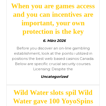
When you are games access
and you can incentives are
important, your own
When
protection is the key
you
6.
6. März 2026
März
are
Before you discover an on-line gambling
2026
establishment, look at the points i utilized in
games
positions the best web based casinos Canada.
access
Below are specific crucial security courses.
Licensing: Despite the
and
Uncategorized
you
can
Wild Water slots spil Wild
incenti
Water gave 100 YoyoSpins