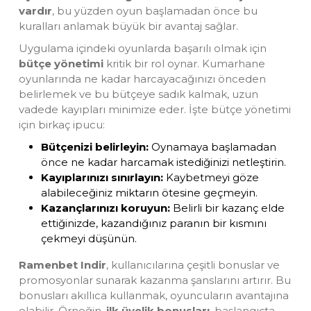
vardır
, bu yüzden oyun başlamadan önce bu
kuralları anlamak büyük bir avantaj sağlar.
Uygulama içindeki oyunlarda başarılı olmak için
bütçe yönetimi
kritik bir rol oynar. Kumarhane
oyunlarında ne kadar harcayacağınızı önceden
belirlemek ve bu bütçeye sadık kalmak, uzun
vadede kayıpları minimize eder. İşte bütçe yönetimi
için birkaç ipucu:
Bütçenizi belirleyin:
Oynamaya başlamadan
önce ne kadar harcamak istediğinizi netleştirin.
Kayıplarınızı sınırlayın:
Kaybetmeyi göze
alabileceğiniz miktarın ötesine geçmeyin.
Kazançlarınızı koruyun:
Belirli bir kazanç elde
ettiğinizde, kazandığınız paranın bir kısmını
çekmeyi düşünün.
Ramenbet Indir
, kullanıcılarına çeşitli bonuslar ve
promosyonlar sunarak kazanma şanslarını artırır. Bu
bonusları akıllıca kullanmak, oyuncuların avantajına
olabilir. Örneğin,
ilk üyelik bonusları
, başlangıçta