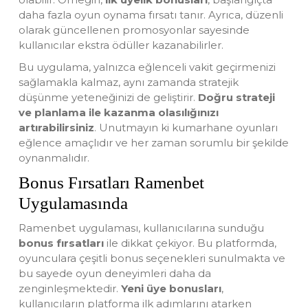
daha fazla oyun oynama fırsatı tanır. Ayrıca, düzenli
olarak güncellenen promosyonlar sayesinde
kullanıcılar ekstra ödüller kazanabilirler.
Bu uygulama, yalnızca eğlenceli vakit geçirmenizi
sağlamakla kalmaz, aynı zamanda stratejik
düşünme yeteneğinizi de geliştirir.
Doğru strateji
ve planlama ile kazanma olasılığınızı
artırabilirsiniz
. Unutmayın ki kumarhane oyunları
eğlence amaçlıdır ve her zaman sorumlu bir şekilde
oynanmalıdır.
Bonus Fırsatları Ramenbet
Uygulamasında
Ramenbet uygulaması, kullanıcılarına sunduğu
bonus fırsatları
ile dikkat çekiyor. Bu platformda,
oyunculara çeşitli bonus seçenekleri sunulmakta ve
bu sayede oyun deneyimleri daha da
zenginleşmektedir.
Yeni üye bonusları
,
kullanıcıların platforma ilk adımlarını atarken