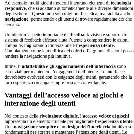
Ad esempio, molti giochi moderni integrano elementi di
tecnologia
responsive
, che si adattano automaticamente alle diverse dimensioni
degli schermi. Questo non solo migliora l’estetica, ma facilita anche l
navigazione
, permettendo agli utenti di trovare rapidamente ciò che
cercano.
Un ulteriore aspetto importante è il
feedback
visivo e sonoro. Un
sistema di feedback efficace aiuta l’utente a comprendere le azioni
compiute, migliorando l’interazione e l‘
esperienza utente
.
Cambiamenti come la modifica dei colori o l’aggiunta di suoni poss
rendere la navigazione più intuitiva.
Infine, l‘
adattabilità
e gli
aggiornamenti dell’interfaccia
sono
essenziali per mantenere l’engagement dell’utente. Le interfacce
dovrebbero evolversi con le esigenze degli utenti, garantendo che la
loro esperienza rimanga sempre fresca e coinvolgente.
Vantaggi dell’accesso veloce ai giochi e
interazione degli utenti
Nel contesto della
rivoluzione digitale
, l‘
accesso veloce ai giochi
rappresenta un elemento cruciale per migliorare l‘
esperienza utente
.
Una
navigazione semplice
e un
design dell’interfaccia
intuitivo so
fondamentali per attrarre e mantenere l’attenzione degli utenti. Le