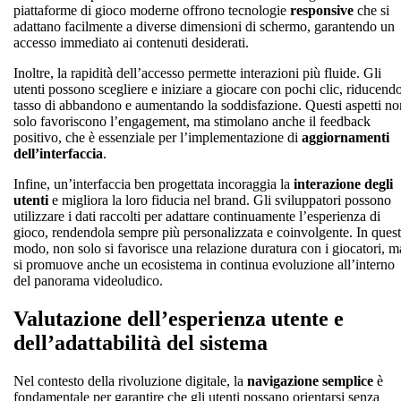
piattaforme di gioco moderne offrono tecnologie
responsive
che si
adattano facilmente a diverse dimensioni di schermo, garantendo un
accesso immediato ai contenuti desiderati.
Inoltre, la rapidità dell’accesso permette interazioni più fluide. Gli
utenti possono scegliere e iniziare a giocare con pochi clic, riducendo
tasso di abbandono e aumentando la soddisfazione. Questi aspetti no
solo favoriscono l’engagement, ma stimolano anche il feedback
positivo, che è essenziale per l’implementazione di
aggiornamenti
dell’interfaccia
.
Infine, un’interfaccia ben progettata incoraggia la
interazione degli
utenti
e migliora la loro fiducia nel brand. Gli sviluppatori possono
utilizzare i dati raccolti per adattare continuamente l’esperienza di
gioco, rendendola sempre più personalizzata e coinvolgente. In ques
modo, non solo si favorisce una relazione duratura con i giocatori, m
si promuove anche un ecosistema in continua evoluzione all’interno
del panorama videoludico.
Valutazione dell’esperienza utente e
dell’adattabilità del sistema
Nel contesto della rivoluzione digitale, la
navigazione semplice
è
fondamentale per garantire che gli utenti possano orientarsi senza