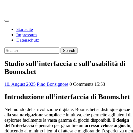
Skip
to
content
Open
Button
Startseite
Impressum
Datenschutz
Close
Search
Button
for:
Studio sull’interfaccia e sull’usabilità di
Booms.bet
10.
10. August 2025
Pino Bonsignore
0 Comments
15:53
August
2025
Introduzione all’interfaccia di Booms.bet
Nel mondo della rivoluzione digitale, Booms.bet si distingue grazie
alla sua
navigazione semplice
e intuitiva, che permette agli utenti di
esplorare facilmente la vasta gamma di giochi disponibili. Il
design
dell’interfaccia
è pensato per garantire un
accesso veloce ai giochi
,
riducendo al minimo i tempi di attesa e migliorando l’esperienza uten