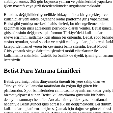
alabiliyorsunuz. 365 gün boyunca yatırım ve çekimlerinizi yaparken
işlem masrafı veya gizli ücretlendirmeler uygulanmamaktadır.
Bu adres değişiklikleri genellikle birkaç haftada bir gerçekleşir ve
kullanıcılar yeni adresi öğrenene kadar platforma giriş yapamazlar.
Betist gibi yurtdışı merkezli bahis siteleri, bu tür engellemelerden
kaçınmak için giriş adreslerini periyodik olarak yeniler. Betist güncel
giriş adresinin değişmesi, platformun Türkiye’deki kullanıcılarının
siteye erişimini sağlamak için alınan bir önlemdir. Betist, spor bahisle
casino oyunları, sanal sporlar ve çeşitli canlı oyunlar gibi birçok farkl
kategoride hizmet veren bir çevrimiçi bahis sitesidir. Betist Mobil
Giriş yaparak siteye dair tüm işlemleri mobil cihazlarınız ile
kullanmanız mümkün. Üstelik bu özellik de üyelik işlemi gibi tama
ücretsizdir.
Betist Para Yatırma Limitleri
Betist, çevrimiçi bahis dünyasında önemli bir yere sahip olan ve
Türkiye’deki kullanıcılar tarafından da yoğun ilgi gören bir
platformdur. Spor bahislerinden canlı casino oyunlarına kadar geniş b
hizmet yelpazesi sunan Betist, kullanıcılarına güvenilir bir bahis
deneyimi sunmayı hedefler. Ancak, Türkiye’deki yasal kısıtlamalar
nedeniyle Betist güncel giriş adresi sık sık değişmektedir. Bu durum,
kullanıcıların platforma erişim sağlamak için doğru ve güncel adresi