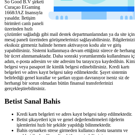
So Good B.V şirketi
Curaçao EGaming
1668/JAZ lisansıyla
yasaldır. İletişim
birimleri canlı paneli
üzerinden hızlı
çözümler sağladığı gibi mail destek departmanlarından ya da site için
mesaj paneli üzerinden görüşmelerinizi sağlayabilirsiniz. Bilgilerinizi
eksiksiz girmeniz halinde hemen aktivasyon kodu alır ve giriş
yapabilirsiniz. Sistemi kullanmaya devam ettiğiniz sürece de herhang
bir ücret alınmamaktadır. Daha sonraki yorumlarımda kullanılması iç
adım, e-posta adresim ve site adresim bu tarayıcıya kaydedilsin. Kim
belgesi veya pasaport ile kimlik belgesi edinebilirsiniz. Kredi kartı
belgeleri ve adres kayıt belgesi talep edilmektedir. Şayet sistemin
belirlediği genel kurallar ve şartları uygun davranıyor iseniz siz de
herhangi bir sorun olmadan bütün finansal transferlerinizi
gerçekleştirebilirsiniz.
Betist Sanal Bahis
Kredi kartı belgeleri ve adres kayıt belgesi talep edilmektedir.
Betist şikayetleri için ve genel değerlendirmeleri öğelerin
işlemlerini hızlı bir şekilde yapıldığı bilinmektedir.
Bahis oynarken strese girmeden kullanıcı dostu tasarımı ve