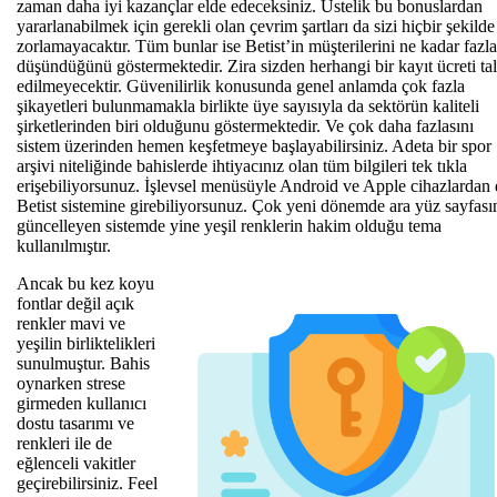
zaman daha iyi kazançlar elde edeceksiniz. Üstelik bu bonuslardan
yararlanabilmek için gerekli olan çevrim şartları da sizi hiçbir şekilde
zorlamayacaktır. Tüm bunlar ise Betist’in müşterilerini ne kadar fazla
düşündüğünü göstermektedir. Zira sizden herhangi bir kayıt ücreti ta
edilmeyecektir. Güvenilirlik konusunda genel anlamda çok fazla
şikayetleri bulunmamakla birlikte üye sayısıyla da sektörün kaliteli
şirketlerinden biri olduğunu göstermektedir. Ve çok daha fazlasını
sistem üzerinden hemen keşfetmeye başlayabilirsiniz. Adeta bir spor
arşivi niteliğinde bahislerde ihtiyacınız olan tüm bilgileri tek tıkla
erişebiliyorsunuz. İşlevsel menüsüyle Android ve Apple cihazlardan
Betist sistemine girebiliyorsunuz. Çok yeni dönemde ara yüz sayfası
güncelleyen sistemde yine yeşil renklerin hakim olduğu tema
kullanılmıştır.
Ancak bu kez koyu
fontlar değil açık
renkler mavi ve
yeşilin birliktelikleri
sunulmuştur. Bahis
oynarken strese
girmeden kullanıcı
dostu tasarımı ve
renkleri ile de
eğlenceli vakitler
geçirebilirsiniz. Feel