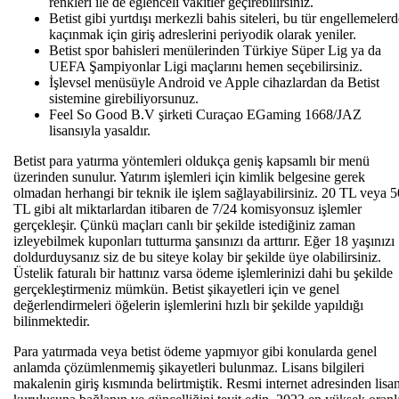
renkleri ile de eğlenceli vakitler geçirebilirsiniz.
Betist gibi yurtdışı merkezli bahis siteleri, bu tür engellemeler
kaçınmak için giriş adreslerini periyodik olarak yeniler.
Betist spor bahisleri menülerinden Türkiye Süper Lig ya da
UEFA Şampiyonlar Ligi maçlarını hemen seçebilirsiniz.
İşlevsel menüsüyle Android ve Apple cihazlardan da Betist
sistemine girebiliyorsunuz.
Feel So Good B.V şirketi Curaçao EGaming 1668/JAZ
lisansıyla yasaldır.
Betist para yatırma yöntemleri oldukça geniş kapsamlı bir menü
üzerinden sunulur. Yatırım işlemleri için kimlik belgesine gerek
olmadan herhangi bir teknik ile işlem sağlayabilirsiniz. 20 TL veya 5
TL gibi alt miktarlardan itibaren de 7/24 komisyonsuz işlemler
gerçekleşir. Çünkü maçları canlı bir şekilde istediğiniz zaman
izleyebilmek kuponları tutturma şansınızı da arttırır. Eğer 18 yaşınızı
doldurduysanız siz de bu siteye kolay bir şekilde üye olabilirsiniz.
Üstelik faturalı bir hattınız varsa ödeme işlemlerinizi dahi bu şekilde
gerçekleştirmeniz mümkün. Betist şikayetleri için ve genel
değerlendirmeleri öğelerin işlemlerini hızlı bir şekilde yapıldığı
bilinmektedir.
Para yatırmada veya betist ödeme yapmıyor gibi konularda genel
anlamda çözümlenmemiş şikayetleri bulunmaz. Lisans bilgileri
makalenin giriş kısmında belirtmiştik. Resmi internet adresinden lisa