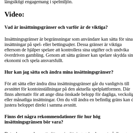
långsiktigt engagemang i spelmiljön.
Video:
Vad är insättningsgränser och varför är de viktiga?
Insättningsgränser är begränsningar som användare kan sätta för sina
insättningar på spel- eller bettingsajter. Dessa gränser är viktiga
eftersom de hjälper spelare att kontrollera sina utgifter och undvika
överdriven gambling. Genom att sätta gränser kan spelare skydda sin
ekonomi och spela ansvarsfullt.
Hur kan jag sätta och ändra mina insättningsgränser?
För att sätta eller ändra dina insättningsgränser går du vanligtvis till
avsnittet för kontoinställningar på den aktuella spelplattformen. Där
finns alternativ för att ange dina önskade belopp för dagliga, veckoli
eller månatliga insättningar. Om du vill ändra en befintlig gräns kan 
justera beloppet direkt i samma avsnitt.
Finns det några rekommendationer för hur hög
insättningsgränsen bör vara?