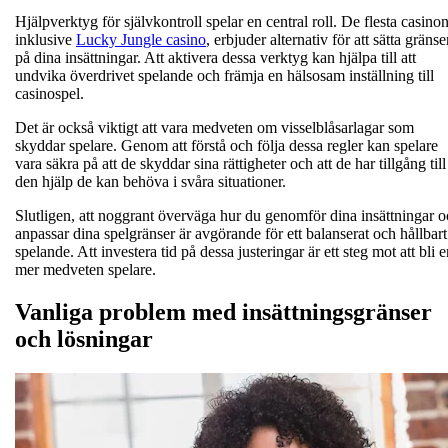
Hjälpverktyg för självkontroll spelar en central roll. De flesta casinon
inklusive
Lucky Jungle casino
, erbjuder alternativ för att sätta gränse
på dina insättningar. Att aktivera dessa verktyg kan hjälpa till att
undvika överdrivet spelande och främja en hälsosam inställning till
casinospel.
Det är också viktigt att vara medveten om visselblåsarlagar som
skyddar spelare. Genom att förstå och följa dessa regler kan spelare
vara säkra på att de skyddar sina rättigheter och att de har tillgång till
den hjälp de kan behöva i svåra situationer.
Slutligen, att noggrant överväga hur du genomför dina insättningar 
anpassar dina spelgränser är avgörande för ett balanserat och hållbart
spelande. Att investera tid på dessa justeringar är ett steg mot att bli 
mer medveten spelare.
Vanliga problem med insättningsgränser
och lösningar