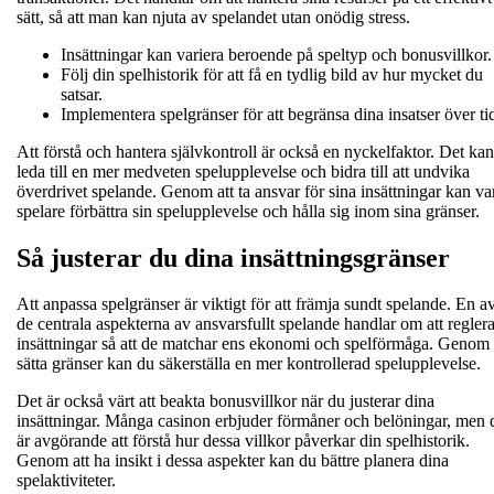
sätt, så att man kan njuta av spelandet utan onödig stress.
Insättningar kan variera beroende på speltyp och bonusvillkor.
Följ din spelhistorik för att få en tydlig bild av hur mycket du
satsar.
Implementera spelgränser för att begränsa dina insatser över ti
Att förstå och hantera självkontroll är också en nyckelfaktor. Det kan
leda till en mer medveten spelupplevelse och bidra till att undvika
överdrivet spelande. Genom att ta ansvar för sina insättningar kan va
spelare förbättra sin spelupplevelse och hålla sig inom sina gränser.
Så justerar du dina insättningsgränser
Att anpassa spelgränser är viktigt för att främja sundt spelande. En a
de centrala aspekterna av ansvarsfullt spelande handlar om att regler
insättningar så att de matchar ens ekonomi och spelförmåga. Genom 
sätta gränser kan du säkerställa en mer kontrollerad spelupplevelse.
Det är också värt att beakta bonusvillkor när du justerar dina
insättningar. Många casinon erbjuder förmåner och belöningar, men 
är avgörande att förstå hur dessa villkor påverkar din spelhistorik.
Genom att ha insikt i dessa aspekter kan du bättre planera dina
spelaktiviteter.