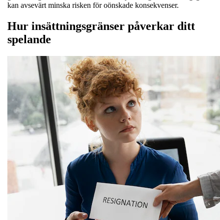
kan avsevärt minska risken för oönskade konsekvenser.
Hur insättningsgränser påverkar ditt
spelande