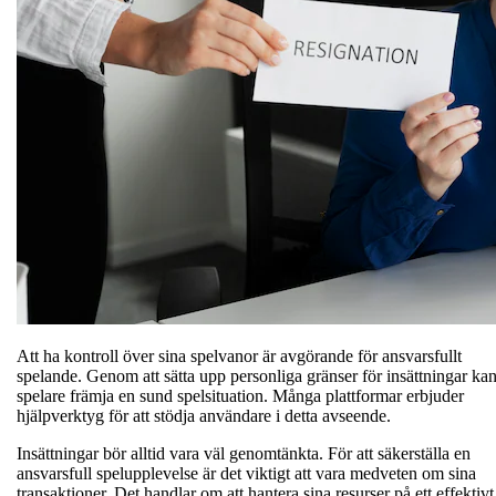
Att ha kontroll över sina spelvanor är avgörande för ansvarsfullt
spelande. Genom att sätta upp personliga gränser för insättningar ka
spelare främja en sund spelsituation. Många plattformar erbjuder
hjälpverktyg för att stödja användare i detta avseende.
Insättningar bör alltid vara väl genomtänkta. För att säkerställa en
ansvarsfull spelupplevelse är det viktigt att vara medveten om sina
transaktioner. Det handlar om att hantera sina resurser på ett effektivt