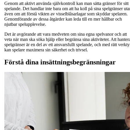
Genom att aktivt använda självkontroll kan man sätta gränser för sitt
spelande. Det handlar inte bara om att ha koll på sina spelgränser uta
även om att förstå vikten av visselblåsarlagar som skyddar spelaren.
Genomförande av dessa åtgärder kan leda till en mer hållbar och
njutbar spelupplevelse.
Det är avgörande att vara medveten om sina egna spelvanor och att
veta när man ska söka hjälp eller begränsa sina aktiviteter. Att hanter
spelgränser är en del av ett ansvarsfullt spelande, och med rätt verkt
kan spelare maximera sin säkerhet och trivsel.
Förstå dina insättningsbegränsningar